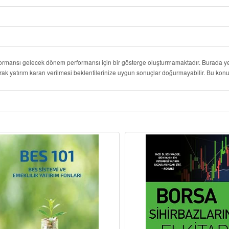
formansı gelecek dönem performansı için bir gösterge oluşturmamaktadır. Burada yer
rak yatırım kararı verilmesi beklentilerinize uygun sonuçlar doğurmayabilir. Bu k