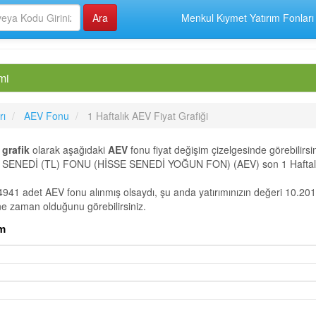
Menkul Kıymet Yatırım Fonları
mi
rı
AEV Fonu
1 Haftalık AEV Fiyat Grafiği
i
grafik
olarak aşağıdaki
AEV
fonu fiyat değişim çizelgesinde görebilirsin
EDİ (TL) FONU (HİSSE SENEDİ YOĞUN FON) (AEV) son 1 Haftalık s
4941 adet AEV fonu alınmış olsaydı, şu anda yatırımınızın değeri 10.201
 ne zaman olduğunu görebilirsiniz.
com