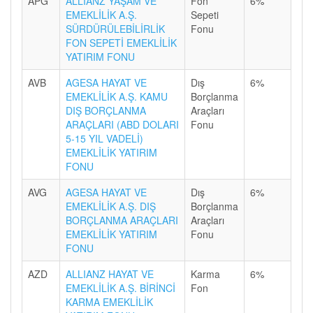
APG
ALLIANZ YAŞAM VE
Fon
6%
EMEKLİLİK A.Ş.
Sepeti
SÜRDÜRÜLEBİLİRLİK
Fonu
FON SEPETİ EMEKLİLİK
YATIRIM FONU
AVB
AGESA HAYAT VE
Dış
6%
EMEKLİLİK A.Ş. KAMU
Borçlanma
DIŞ BORÇLANMA
Araçları
ARAÇLARI (ABD DOLARI
Fonu
5-15 YIL VADELİ)
EMEKLİLİK YATIRIM
FONU
AVG
AGESA HAYAT VE
Dış
6%
EMEKLİLİK A.Ş. DIŞ
Borçlanma
BORÇLANMA ARAÇLARI
Araçları
EMEKLİLİK YATIRIM
Fonu
FONU
AZD
ALLIANZ HAYAT VE
Karma
6%
EMEKLİLİK A.Ş. BİRİNCİ
Fon
KARMA EMEKLİLİK