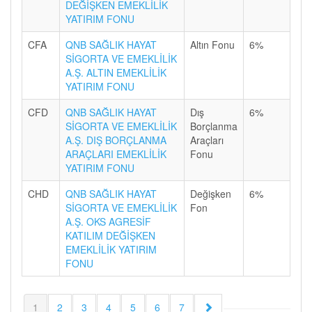
DEĞİŞKEN EMEKLİLİK
YATIRIM FONU
CFA
QNB SAĞLIK HAYAT
Altın Fonu
6%
SİGORTA VE EMEKLİLİK
A.Ş. ALTIN EMEKLİLİK
YATIRIM FONU
CFD
QNB SAĞLIK HAYAT
Dış
6%
SİGORTA VE EMEKLİLİK
Borçlanma
A.Ş. DIŞ BORÇLANMA
Araçları
ARAÇLARI EMEKLİLİK
Fonu
YATIRIM FONU
CHD
QNB SAĞLIK HAYAT
Değişken
6%
SİGORTA VE EMEKLİLİK
Fon
A.Ş. OKS AGRESİF
KATILIM DEĞİŞKEN
EMEKLİLİK YATIRIM
FONU
1
2
3
4
5
6
7