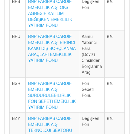
BPS
BNP PARİBAS CARDİF
Değişken
6%
EMEKLİLİK A.Ş. OKS
Fon
AGRESİF KATILIM
DEĞİŞKEN EMEKLİLİK
YATIRIM FONU
BPU
BNP PARİBAS CARDİF
Kamu
6%
EMEKLİLİK A.Ş. BİRİNCİ
Yabancı
KAMU DIŞ BORÇLANMA
Para
ARAÇLARI EMEKLİLİK
(Döviz)
YATIRIM FONU
Cinsinden
Borçlanma
Araç
BSR
BNP PARİBAS CARDİF
Fon
6%
EMEKLİLİK A.Ş.
Sepeti
SÜRDÜRÜLEBİLİRLİK
Fonu
FON SEPETİ EMEKLİLİK
YATIRIM FONU
BZY
BNP PARİBAS CARDİF
Değişken
6%
EMEKLİLİK A.Ş.
Fon
TEKNOLOJİ SEKTÖRÜ