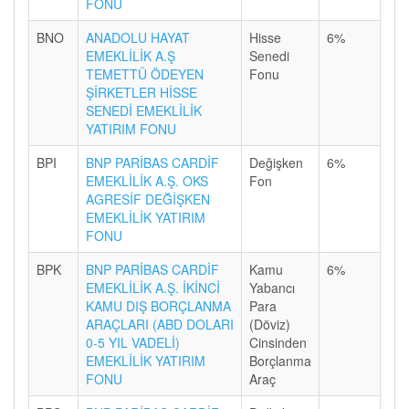
FONU
BNO
ANADOLU HAYAT
Hisse
6%
EMEKLİLİK A.Ş
Senedi
TEMETTÜ ÖDEYEN
Fonu
ŞİRKETLER HİSSE
SENEDİ EMEKLİLİK
YATIRIM FONU
BPI
BNP PARİBAS CARDİF
Değişken
6%
EMEKLİLİK A.Ş. OKS
Fon
AGRESİF DEĞİŞKEN
EMEKLİLİK YATIRIM
FONU
BPK
BNP PARİBAS CARDİF
Kamu
6%
EMEKLİLİK A.Ş. İKİNCİ
Yabancı
KAMU DIŞ BORÇLANMA
Para
ARAÇLARI (ABD DOLARI
(Döviz)
0-5 YIL VADELİ)
Cinsinden
EMEKLİLİK YATIRIM
Borçlanma
FONU
Araç