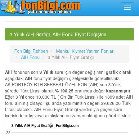
3 Yıllık AIH Grafiği, AIH Fonu Fiyat Değişimi
Fon Bilgi Rehberi
Menkul Kıymet Yatırım Fonları
AIH Fonu
3 Yıllık AIH Fiyat Grafiği
AIH
fonunun son
3 Yıllık
süre için değer değişimini
grafik
olarak
aşağıdaki
AIH
fonu fiyat değişim çizelgesinde görebilirsiniz.
AK PORTFÖY RTH SERBEST ÖZEL FON (AIH) son 3 Yıllık
sürede Türk Lirası olarak
% 196.25
oranında değer
kazanmıştır
.
Eğer 3 Yıl önce 10.000 TL ( On Bin Türk Lirası ) ile 1809 adet AIH
fonu alınmış olsaydı, şu anda yatırımınızın değeri 29.626,00 Türk
Lirası olacaktı. AIH Fonu Fiyat Grafiği yardımıyla geçen süre
içerisinde artış veya azalışların ne zaman olduğunu görebilirsiniz.
3 Yıllık AIH Fiyat Grafiği - FonBilgi.com
25