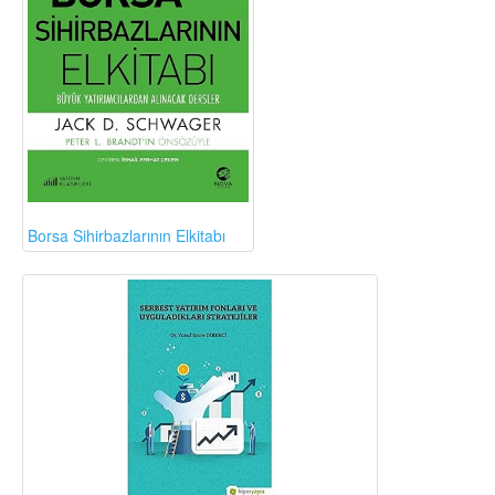
Borsa Sihirbazlarının Elkitabı