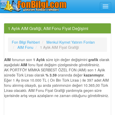
1 Aylık AIM Grafiği, AIM Fonu Fiyat Değişimi
Fon Bilgi Rehberi
Menkul Kıymet Yatırım Fonları
AIM Fonu
1 Aylık AIM Fiyat Grafiği
AIM
fonunun son
1 Aylık
süre için değer değişimini
grafik
olarak
aşağıdaki
AIM
fonu fiyat değişim çizelgesinde görebilirsiniz.
AK PORTFÖY MİMKA SERBEST ÖZEL FON (AIM) son 1 Aylık
sürede Türk Lirası olarak
% 3.59
oranında değer
kazanmıştır
.
Eğer 1 Ay önce 10.000 TL ( On Bin Türk Lirası ) ile 397 adet AIM
fonu alınmış olsaydı, şu anda yatırımınızın değeri 10.365,00 Türk
Lirası olacaktı. AIM Fonu Fiyat Grafiği yardımıyla geçen süre
içerisinde artış veya azalışların ne zaman olduğunu görebilirsiniz.