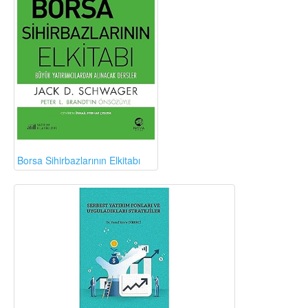
Borsa Sihirbazlarının Elkitabı