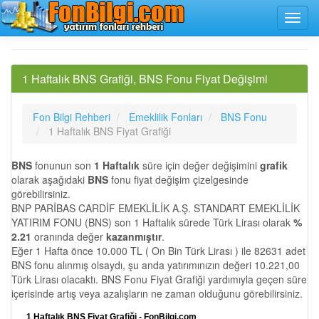
1 Haftalık BNS Grafiği, BNS Fonu Fiyat Değişimi
Fon Bilgi Rehberi
Emeklilik Fonları
BNS Fonu
1 Haftalık BNS Fiyat Grafiği
BNS
fonunun son
1 Haftalık
süre için değer değişimini
grafik
olarak aşağıdaki
BNS
fonu fiyat değişim çizelgesinde
görebilirsiniz.
BNP PARİBAS CARDİF EMEKLİLİK A.Ş. STANDART EMEKLİLİK
YATIRIM FONU (BNS) son 1 Haftalık sürede Türk Lirası olarak
%
2.21
oranında değer
kazanmıştır
.
Eğer 1 Hafta önce 10.000 TL ( On Bin Türk Lirası ) ile 82631 adet
BNS fonu alınmış olsaydı, şu anda yatırımınızın değeri 10.221,00
Türk Lirası olacaktı. BNS Fonu Fiyat Grafiği yardımıyla geçen süre
içerisinde artış veya azalışların ne zaman olduğunu görebilirsiniz.
1 Haftalık BNS Fiyat Grafiği - FonBilgi.com