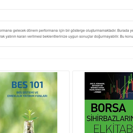
formansı gelecek dönem performansı için bir gösterge oluşturmamaktadır. Burada yer
rak yatırım kararı verilmesi beklentilerinize uygun sonuçlar doğurmayabilir. Bu k