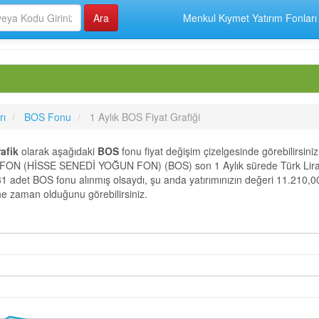
Menkul Kıymet Yatırım Fonları
rı
BOS Fonu
1 Aylık BOS Fiyat Grafiği
afik
olarak aşağıdaki
BOS
fonu fiyat değişim çizelgesinde görebilirsiniz
 (HİSSE SENEDİ YOĞUN FON) (BOS) son 1 Aylık sürede Türk Liras
31 adet BOS fonu alınmış olsaydı, şu anda yatırımınızın değeri 11.210,00
 ne zaman olduğunu görebilirsiniz.