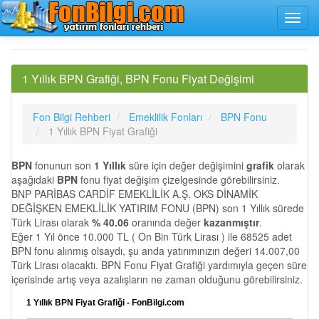
1 Yıllık BPN Grafiği, BPN Fonu Fiyat Değişimi
Fon Bilgi Rehberi
Emeklilik Fonları
BPN Fonu
1 Yıllık BPN Fiyat Grafiği
BPN
fonunun son
1 Yıllık
süre için değer değişimini
grafik
olarak
aşağıdaki
BPN
fonu fiyat değişim çizelgesinde görebilirsiniz.
BNP PARİBAS CARDİF EMEKLİLİK A.Ş. OKS DİNAMİK
DEĞİŞKEN EMEKLİLİK YATIRIM FONU (BPN) son 1 Yıllık sürede
Türk Lirası olarak
% 40.06
oranında değer
kazanmıştır
.
Eğer 1 Yıl önce 10.000 TL ( On Bin Türk Lirası ) ile 68525 adet
BPN fonu alınmış olsaydı, şu anda yatırımınızın değeri 14.007,00
Türk Lirası olacaktı. BPN Fonu Fiyat Grafiği yardımıyla geçen süre
içerisinde artış veya azalışların ne zaman olduğunu görebilirsiniz.
1 Yıllık BPN Fiyat Grafiği - FonBilgi.com
…