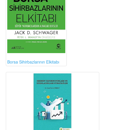
Borsa Sihirbazlarının Elkitabı