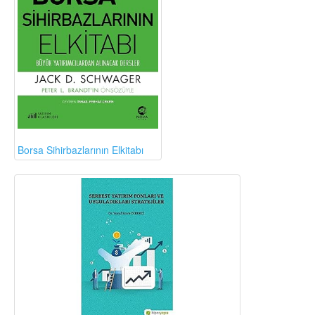
Borsa Sihirbazlarının Elkitabı