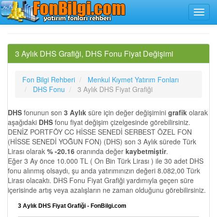
3 Aylık DHS Grafiği, DHS Fonu Fiyat Değişimi
Fon Bilgi Rehberi
Menkul Kıymet Yatırım Fonları
DHS Fonu
3 Aylık DHS Fiyat Grafiği
DHS
fonunun son
3 Aylık
süre için değer değişimini
grafik
olarak
aşağıdaki
DHS
fonu fiyat değişim çizelgesinde görebilirsiniz.
DENİZ PORTFÖY CC HİSSE SENEDİ SERBEST ÖZEL FON
(HİSSE SENEDİ YOĞUN FON) (DHS) son 3 Aylık sürede Türk
Lirası olarak
% -20.16
oranında değer
kaybetmiştir
.
Eğer 3 Ay önce 10.000 TL ( On Bin Türk Lirası ) ile 30 adet DHS
fonu alınmış olsaydı, şu anda yatırımınızın değeri 8.082,00 Türk
Lirası olacaktı. DHS Fonu Fiyat Grafiği yardımıyla geçen süre
içerisinde artış veya azalışların ne zaman olduğunu görebilirsiniz.
3 Aylık DHS Fiyat Grafiği - FonBilgi.com
…