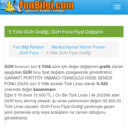
5 Yıllık GUH Grafiği, GUH Fonu Fiyat Değişimi
Fon Bilgi Rehberi
Menkul Kıymet Yatırım Fonları
GUH Fonu
5 Yıllık GUH Fiyat Grafiği
GUH
fonunun son
5 Yıllık
süre için değer değişimini
grafik
olarak
aşağıdaki
GUH
fonu fiyat değişim çizelgesinde görebilirsiniz.
GARANTİ PORTFÖY YABANCI TEKNOLOJİ HİSSE SENEDİ
FONU (GUH) son 5 Yıllık sürede Türk Lirası olarak
% 829
oranında değer
kazanmıştır
.
Eğer 5 Yıl önce 10.000 TL ( On Bin Türk Lirası ) ile 202396 adet
GUH fonu alınmış olsaydı, şu anda yatırımınızın değeri 92.900,00
Türk Lirası olacaktı. GUH Fonu Fiyat Grafiği yardımıyla geçen
süre içerisinde artış veya azalışların ne zaman olduğunu
görebilirsiniz.