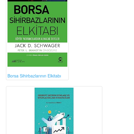
Borsa Sihirbazlarının Elkitabı