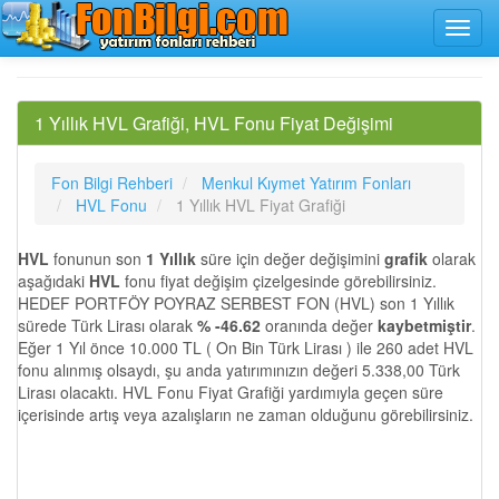
1 Yıllık HVL Grafiği, HVL Fonu Fiyat Değişimi
Fon Bilgi Rehberi
Menkul Kıymet Yatırım Fonları
HVL Fonu
1 Yıllık HVL Fiyat Grafiği
HVL
fonunun son
1 Yıllık
süre için değer değişimini
grafik
olarak
aşağıdaki
HVL
fonu fiyat değişim çizelgesinde görebilirsiniz.
HEDEF PORTFÖY POYRAZ SERBEST FON (HVL) son 1 Yıllık
sürede Türk Lirası olarak
% -46.62
oranında değer
kaybetmiştir
.
Eğer 1 Yıl önce 10.000 TL ( On Bin Türk Lirası ) ile 260 adet HVL
fonu alınmış olsaydı, şu anda yatırımınızın değeri 5.338,00 Türk
Lirası olacaktı. HVL Fonu Fiyat Grafiği yardımıyla geçen süre
içerisinde artış veya azalışların ne zaman olduğunu görebilirsiniz.