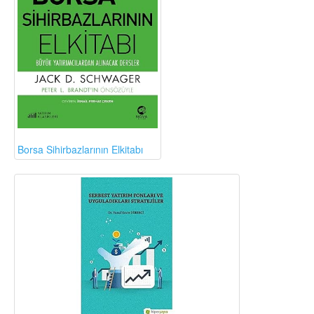
Borsa Sihirbazlarının Elkitabı