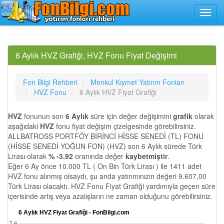
6 Aylık HVZ Grafiği, HVZ Fonu Fiyat Değişimi
Fon Bilgi Rehberi
Menkul Kıymet Yatırım Fonları
HVZ Fonu
6 Aylık HVZ Fiyat Grafiği
HVZ
fonunun son
6 Aylık
süre için değer değişimini
grafik
olarak
aşağıdaki
HVZ
fonu fiyat değişim çizelgesinde görebilirsiniz.
ALLBATROSS PORTFÖY BİRİNCİ HİSSE SENEDİ (TL) FONU
(HİSSE SENEDİ YOĞUN FON) (HVZ) son 6 Aylık sürede Türk
Lirası olarak
% -3.92
oranında değer
kaybetmiştir
.
Eğer 6 Ay önce 10.000 TL ( On Bin Türk Lirası ) ile 1411 adet
HVZ fonu alınmış olsaydı, şu anda yatırımınızın değeri 9.607,00
Türk Lirası olacaktı. HVZ Fonu Fiyat Grafiği yardımıyla geçen süre
içerisinde artış veya azalışların ne zaman olduğunu görebilirsiniz.
6 Aylık HVZ Fiyat Grafiği - FonBilgi.com
7.6