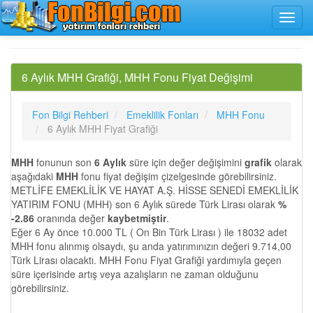
6 Aylık MHH Grafiği, MHH Fonu Fiyat Değişimi
Fon Bilgi Rehberi
Emeklilik Fonları
MHH Fonu
6 Aylık MHH Fiyat Grafiği
MHH
fonunun son
6 Aylık
süre için değer değişimini
grafik
olarak
aşağıdaki
MHH
fonu fiyat değişim çizelgesinde görebilirsiniz.
METLİFE EMEKLİLİK VE HAYAT A.Ş. HİSSE SENEDİ EMEKLİLİK
YATIRIM FONU (MHH) son 6 Aylık sürede Türk Lirası olarak
%
-2.86
oranında değer
kaybetmiştir
.
Eğer 6 Ay önce 10.000 TL ( On Bin Türk Lirası ) ile 18032 adet
MHH fonu alınmış olsaydı, şu anda yatırımınızın değeri 9.714,00
Türk Lirası olacaktı. MHH Fonu Fiyat Grafiği yardımıyla geçen
süre içerisinde artış veya azalışların ne zaman olduğunu
görebilirsiniz.