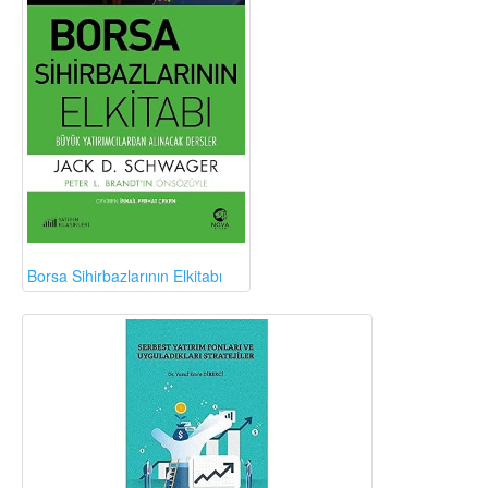
Borsa Sihirbazlarının Elkitabı