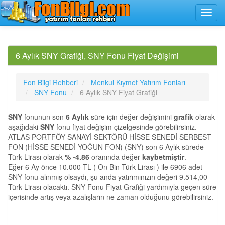
6 Aylık SNY Grafiği, SNY Fonu Fiyat Değişimi
Fon Bilgi Rehberi
Menkul Kıymet Yatırım Fonları
SNY Fonu
6 Aylık SNY Fiyat Grafiği
SNY
fonunun son
6 Aylık
süre için değer değişimini
grafik
olarak
aşağıdaki
SNY
fonu fiyat değişim çizelgesinde görebilirsiniz.
ATLAS PORTFÖY SANAYİ SEKTÖRÜ HİSSE SENEDİ SERBEST
FON (HİSSE SENEDİ YOĞUN FON) (SNY) son 6 Aylık sürede
Türk Lirası olarak
% -4.86
oranında değer
kaybetmiştir
.
Eğer 6 Ay önce 10.000 TL ( On Bin Türk Lirası ) ile 6906 adet
SNY fonu alınmış olsaydı, şu anda yatırımınızın değeri 9.514,00
Türk Lirası olacaktı. SNY Fonu Fiyat Grafiği yardımıyla geçen süre
içerisinde artış veya azalışların ne zaman olduğunu görebilirsiniz.