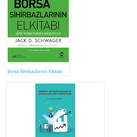
Borsa Sihirbazlarının Elkitabı