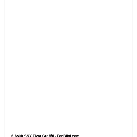
6 Aylık SNY Fiyat Grafiği - FonBilgi.com