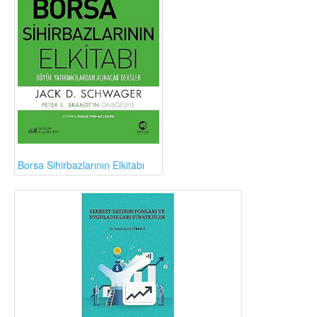
Borsa Sihirbazlarının Elkitabı