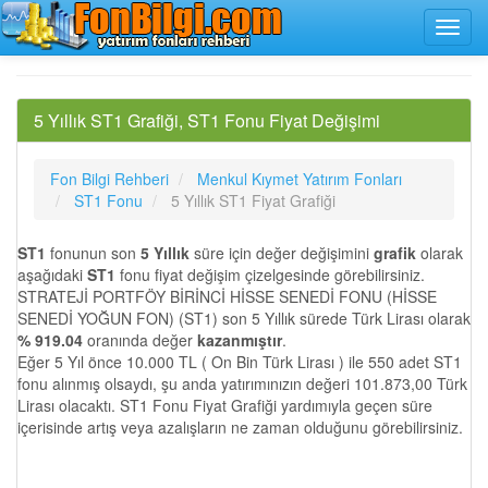
5 Yıllık ST1 Grafiği, ST1 Fonu Fiyat Değişimi
Fon Bilgi Rehberi
Menkul Kıymet Yatırım Fonları
ST1 Fonu
5 Yıllık ST1 Fiyat Grafiği
ST1
fonunun son
5 Yıllık
süre için değer değişimini
grafik
olarak
aşağıdaki
ST1
fonu fiyat değişim çizelgesinde görebilirsiniz.
STRATEJİ PORTFÖY BİRİNCİ HİSSE SENEDİ FONU (HİSSE
SENEDİ YOĞUN FON) (ST1) son 5 Yıllık sürede Türk Lirası olarak
% 919.04
oranında değer
kazanmıştır
.
Eğer 5 Yıl önce 10.000 TL ( On Bin Türk Lirası ) ile 550 adet ST1
fonu alınmış olsaydı, şu anda yatırımınızın değeri 101.873,00 Türk
Lirası olacaktı. ST1 Fonu Fiyat Grafiği yardımıyla geçen süre
içerisinde artış veya azalışların ne zaman olduğunu görebilirsiniz.