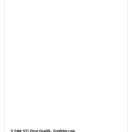
5 Yıllık ST1 Fiyat Grafiği - FonBilgi.com