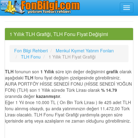
1 Yıllık TLH Grafiği, TLH Fonu Fiyat Değişimi
Fon Bilgi Rehberi
Menkul Kıymet Yatırım Fonları
TLH Fonu
1 Yıllık TLH Fiyat Grafiği
TLH
fonunun son
1 Yıllık
süre için değer değişimini
grafik
olarak
aşağıdaki
TLH
fonu fiyat değişim çizelgesinde görebilirsiniz.
AURA PORTFÖY HİSSE SENEDİ FONU (HİSSE SENEDİ YOĞUN
FON) (TLH) son 1 Yıllık sürede Türk Lirası olarak
% 14.79
oranında değer
kazanmıştır
.
Eğer 1 Yıl önce 10.000 TL ( On Bin Türk Lirası ) ile 425 adet TLH
fonu alınmış olsaydı, şu anda yatırımınızın değeri 11.472,00 Türk
Lirası olacaktı. TLH Fonu Fiyat Grafiği yardımıyla geçen süre
içerisinde artış veya azalışların ne zaman olduğunu görebilirsiniz.