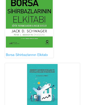
Borsa Sihirbazlarının Elkitabı