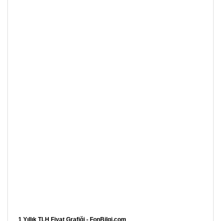
1 Yıllık TLH Fiyat Grafiği - FonBilgi.com