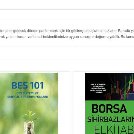
formansı gelecek dönem performansı için bir gösterge oluşturmamaktadır. Burada yer
rak yatırım kararı verilmesi beklentilerinize uygun sonuçlar doğurmayabilir. Bu k