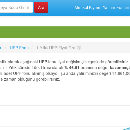
Menkul Kıymet Yatırım Fonları
rı
UPP Fonu
1 Yıllık UPP Fiyat Grafiği
afik
olarak aşağıdaki
UPP
fonu fiyat değişim çizelgesinde görebilirsiniz.
Yıllık sürede Türk Lirası olarak
% 46.61
oranında değer
kazanmışt
18 adet UPP fonu alınmış olsaydı, şu anda yatırımınızın değeri 14.661,00
 ne zaman olduğunu görebilirsiniz.