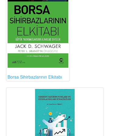
Borsa Sihirbazlarının Elkitabı