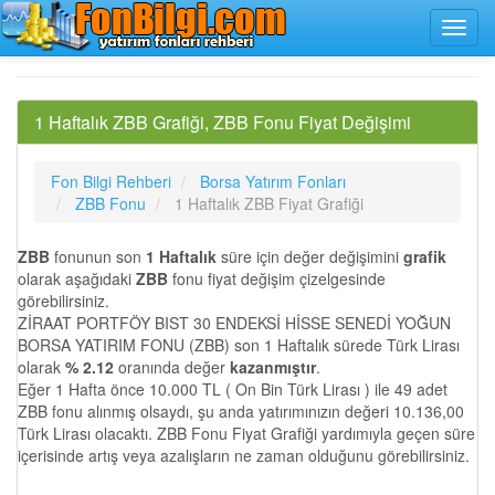
1 Haftalık ZBB Grafiği, ZBB Fonu Fiyat Değişimi
Fon Bilgi Rehberi
Borsa Yatırım Fonları
ZBB Fonu
1 Haftalık ZBB Fiyat Grafiği
ZBB
fonunun son
1 Haftalık
süre için değer değişimini
grafik
olarak aşağıdaki
ZBB
fonu fiyat değişim çizelgesinde
görebilirsiniz.
ZİRAAT PORTFÖY BIST 30 ENDEKSİ HİSSE SENEDİ YOĞUN
BORSA YATIRIM FONU (ZBB) son 1 Haftalık sürede Türk Lirası
olarak
% 2.12
oranında değer
kazanmıştır
.
Eğer 1 Hafta önce 10.000 TL ( On Bin Türk Lirası ) ile 49 adet
ZBB fonu alınmış olsaydı, şu anda yatırımınızın değeri 10.136,00
Türk Lirası olacaktı. ZBB Fonu Fiyat Grafiği yardımıyla geçen süre
içerisinde artış veya azalışların ne zaman olduğunu görebilirsiniz.