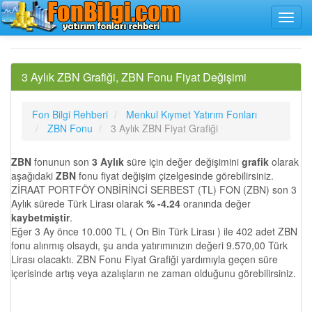
3 Aylık ZBN Grafiği, ZBN Fonu Fiyat Değişimi
Fon Bilgi Rehberi
Menkul Kıymet Yatırım Fonları
ZBN Fonu
3 Aylık ZBN Fiyat Grafiği
ZBN
fonunun son
3 Aylık
süre için değer değişimini
grafik
olarak
aşağıdaki
ZBN
fonu fiyat değişim çizelgesinde görebilirsiniz.
ZİRAAT PORTFÖY ONBİRİNCİ SERBEST (TL) FON (ZBN) son 3
Aylık sürede Türk Lirası olarak
% -4.24
oranında değer
kaybetmiştir
.
Eğer 3 Ay önce 10.000 TL ( On Bin Türk Lirası ) ile 402 adet ZBN
fonu alınmış olsaydı, şu anda yatırımınızın değeri 9.570,00 Türk
Lirası olacaktı. ZBN Fonu Fiyat Grafiği yardımıyla geçen süre
içerisinde artış veya azalışların ne zaman olduğunu görebilirsiniz.