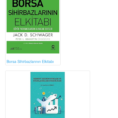
Borsa Sihirbazlarının Elkitabı