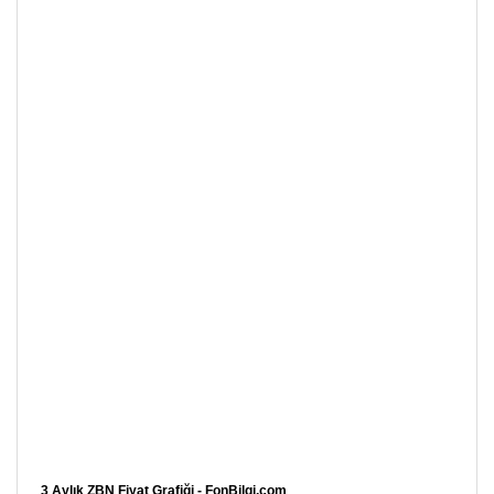
3 Aylık ZBN Fiyat Grafiği - FonBilgi.com