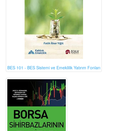
BES 101 - BES Sistemi ve Emeklilik Yatırım Fonları