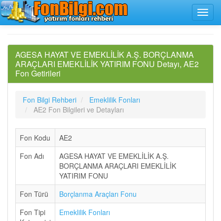
AGESA HAYAT VE EMEKLİLİK A.Ş. BORÇLANMA
ARAÇLARI EMEKLİLİK YATIRIM FONU Detayı, AE2
Fon Getirileri
Fon Bilgi Rehberi
Emeklilik Fonları
AE2 Fon Bilgileri ve Detayları
Fon Kodu
AE2
Fon Adı
AGESA HAYAT VE EMEKLİLİK A.Ş.
BORÇLANMA ARAÇLARI EMEKLİLİK
YATIRIM FONU
Fon Türü
Borçlanma Araçları Fonu
Fon Tipi
Emeklilik Fonları