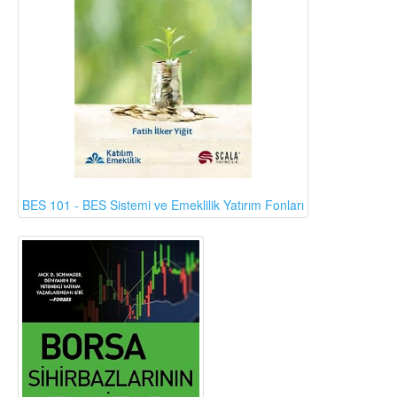
BES 101 - BES Sistemi ve Emeklilik Yatırım Fonları