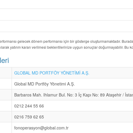
performansı gelecek dönem performansı için bir gösterge oluşturmamaktadır. Burada y
ılarak yatırım kararı verilmesi beklentilerinize uygun sonuçlar doğurmayabilir. Bu
eri
GLOBAL MD PORTFÖY YÖNETİMİ A.Ş.
Global MD Portföy Yönetimi A.Ş.
Barbaros Mah. Ihlamur Bul. No: 3 İç Kapı No: 89 Ataşehir / İsta
0212 244 55 66
0216 759 62 65
fonoperasyon@global.com.tr