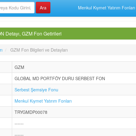
Menkul Kıymet Yatırım Fonları
tayı, GZM Fon Getirileri
rı
GZM Fon Bilgileri ve Detayları
GZM
GLOBAL MD PORTFÖY DURU SERBEST FON
Serbest Şemsiye Fonu
Menkul Kıymet Yatırım Fonları
TRYGMDP00078
------
------