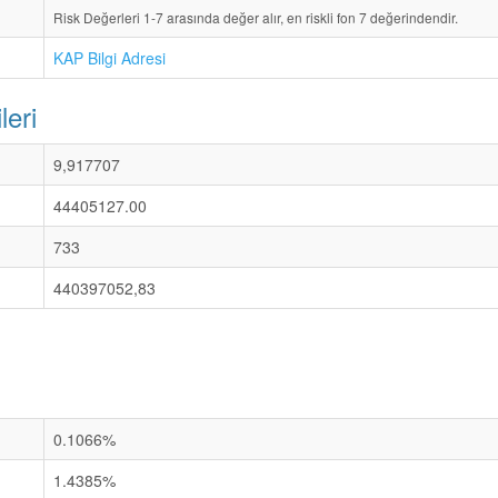
Risk Değerleri 1-7 arasında değer alır, en riskli fon 7 değerindendir.
KAP Bilgi Adresi
leri
9,917707
44405127.00
733
440397052,83
0.1066%
1.4385%