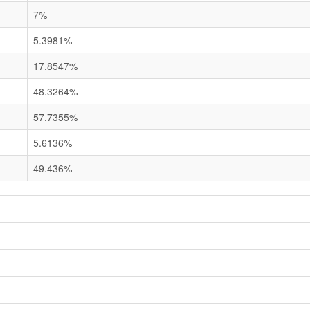
7%
5.3981%
17.8547%
48.3264%
57.7355%
5.6136%
49.436%