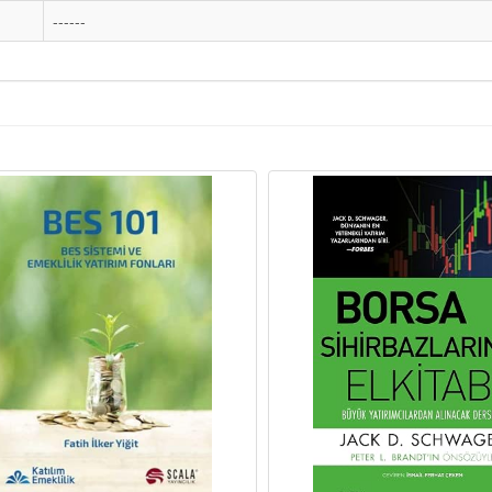
------