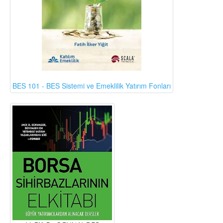
BES 101 - BES Sistemi ve Emeklilik Yatırım Fonları