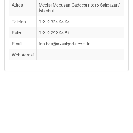
Adres
Meclisi Mebusan Caddesi no:15 Salıpazarı/
İstanbul
Telefon
0 212 334 24 24
Faks
0 212 292 24 51
Email
fon.bes@axasigorta.com.tr
Web Adresi