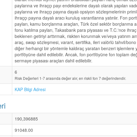
paylarına ve ihraççı payı endekslerine dayalı olarak yapılan vadel
paylarına ve ihraççı payına dayalı opsiyon sözleşmelerinin priml
ihraççı payına dayalı aracı kuruluş varantlarına yatırılır. Fon por
payları, kamu borçlanma araçları, Türk özel sektör borçlanma ar
fonu katılma payları, Takasbank para piyasası ve T.C.'nce ihraç 
beklenen getiriyi arttırmak, riskten korunmak ve/veya yatırım am
araç, swap sözleşmesi, varant, sertifika, ileri valörlü tahvil/bono 
diğer herhangi bir yöntemle kaldıraç yaratan benzeri işlemlere ya
portföyüne dahil edilebilir. Ancak, fon portföyüne fon toplam d
sermaye piyasası araçları dahil edilebilir.
6
Risk Değerleri 1-7 arasında değer alır, en riskli fon 7 değerindendir.
KAP Bilgi Adresi
ri
190,396885
91048.00