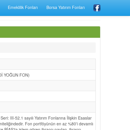
Emeklilik Fonları
Borsa Yatırım Fonları
Dİ YOĞUN FON)
ri: III-52.1 sayılı Yatırım Fonlarına İlişkin Esaslar
iteliğindedir. Fon portföyünün en az %80'i devamlı
re BİAŞ'ta işlem gören ihraççı payları, ihraççı