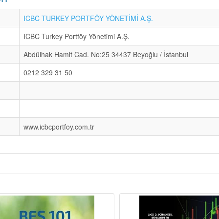
ICBC TURKEY PORTFÖY YÖNETİMİ A.Ş.
ICBC Turkey Portföy Yönetimi A.Ş.
Abdülhak Hamit Cad. No:25 34437 Beyoğlu / İstanbul
0212 329 31 50
www.icbcportfoy.com.tr