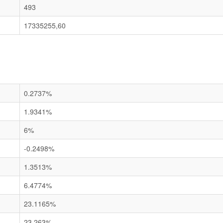
493
17335255,60
0.2737%
1.9341%
6%
-0.2498%
1.3513%
6.4774%
23.1165%
23.263%