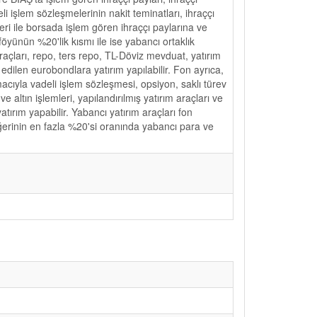
i işlem sözleşmelerinin nakit teminatları, ihraççı
eri ile borsada işlem gören ihraççı paylarına ve
tföyünün %20'lik kısmı ile ise yabancı ortaklık
açları, repo, ters repo, TL-Döviz mevduat, yatırım
edilen eurobondlara yatırım yapılabilir. Fon ayrıca,
acıyla vadeli işlem sözleşmesi, opsiyon, saklı türev
ve altın işlemleri, yapılandırılmış yatırım araçları ve
tırım yapabilir. Yabancı yatırım araçları fon
eğerinin en fazla %20'si oranında yabancı para ve