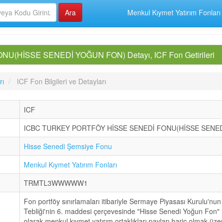
Menkul Kıymet Yatırım Fonları
HİSSE SENEDİ YOĞUN FON) Detayı, ICF Fon Getirileri
rı
ICF Fon Bilgileri ve Detayları
ICF
ICBC TURKEY PORTFÖY HİSSE SENEDİ FONU(HİSSE SENE
Hisse Senedi Şemsiye Fonu
Menkul Kıymet Yatırım Fonları
TRMTL3WWWWW1
Fon portföy sınırlamaları itibariyle Sermaye Piyasası Kurulu'nun Se
Tebliği'nin 6. maddesi çerçevesinde "Hisse Senedi Yoğun Fon" n
olarak menkul kıymet yatırım ortaklıkları payları hariç olmak üze