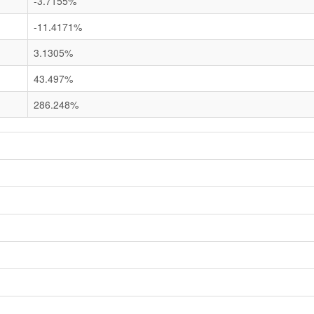
-3.7155%
-11.4171%
3.1305%
43.497%
286.248%