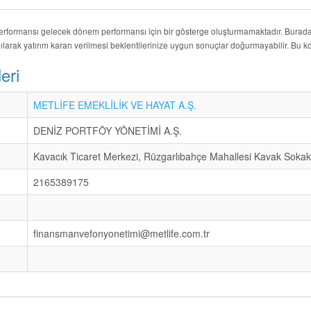
performansı gelecek dönem performansı için bir gösterge oluşturmamaktadır. Burada y
ılarak yatırım kararı verilmesi beklentilerinize uygun sonuçlar doğurmayabilir. Bu
eri
METLİFE EMEKLİLİK VE HAYAT A.Ş.
DENİZ PORTFÖY YÖNETİMİ A.Ş.
Kavacık Ticaret Merkezi, Rüzgarlıbahçe Mahallesi Kavak Sokak
2165389175
finansmanvefonyonetimi@metlife.com.tr