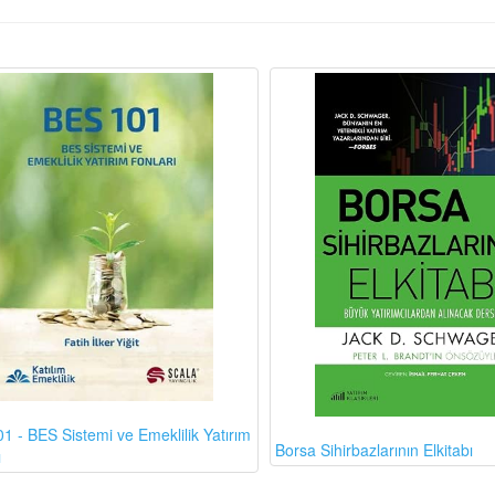
1 - BES Sistemi ve Emeklilik Yatırım
Borsa Sihirbazlarının Elkitabı
ı