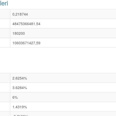
eri
0,218744
48475366481.54
180200
10603671427,59
2.6254%
3.6284%
6%
1.4319%