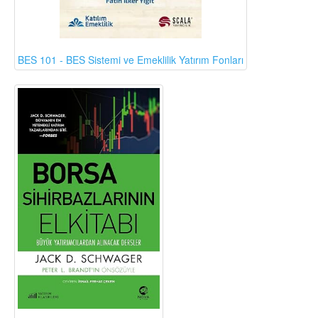
BES 101 - BES Sistemi ve Emeklilik Yatırım Fonları