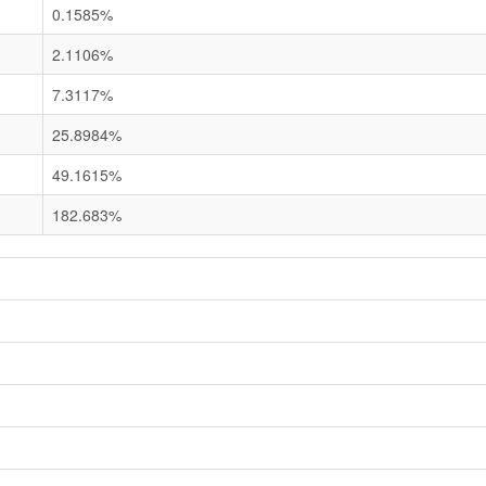
0.1585%
2.1106%
7.3117%
25.8984%
49.1615%
182.683%