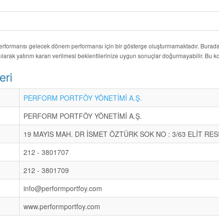
performansı gelecek dönem performansı için bir gösterge oluşturmamaktadır. Burada y
ılarak yatırım kararı verilmesi beklentilerinize uygun sonuçlar doğurmayabilir. Bu
eri
PERFORM PORTFÖY YÖNETİMİ A.Ş.
PERFORM PORTFÖY YÖNETİMİ A.Ş.
19 MAYIS MAH. DR İSMET ÖZTÜRK SOK NO : 3/63 ELİT RES
212 - 3801707
212 - 3801709
info@performportfoy.com
www.performportfoy.com