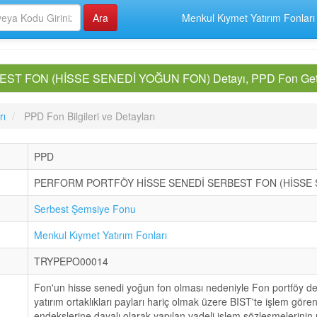
Menkul Kıymet Yatırım Fonları
FON (HİSSE SENEDİ YOĞUN FON) Detayı, PPD Fon Getir
rı
PPD Fon Bilgileri ve Detayları
PPD
PERFORM PORTFÖY HİSSE SENEDİ SERBEST FON (HİSSE 
Serbest Şemsiye Fonu
Menkul Kıymet Yatırım Fonları
TRYPEPO00014
Fon'un hisse senedi yoğun fon olması nedeniyle Fon portföy de
yatırım ortaklıkları payları hariç olmak üzere BIST'te işlem gören 
endekslerine dayalı olarak yapılan vadeli işlem sözleşmelerinin n