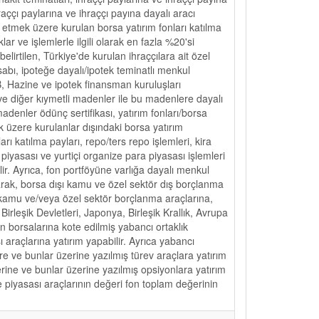
aççı paylarına ve ihraççı payına dayalı aracı
p etmek üzere kurulan borsa yatırım fonları katılma
klar ve işlemlerle ilgili olarak en fazla %20'si
belirtilen, Türkiye'de kurulan ihraççılara ait özel
abı, ipoteğe dayalı/ipotek teminatlı menkul
MB, Hazine ve ipotek finansman kuruluşları
 ve diğer kıymetli madenler ile bu madenlere dayalı
adenler ödünç sertifikası, yatırım fonları/borsa
k üzere kurulanlar dışındaki borsa yatırım
arı katılma payları, repo/ters repo işlemleri, kira
 piyasası ve yurtiçi organize para piyasası işlemleri
lir. Ayrıca, fon portföyüne varlığa dayalı menkul
olarak, borsa dışı kamu ve özel sektör dış borçlanma
n kamu ve/veya özel sektör borçlanma araçlarına,
irleşik Devletleri, Japonya, Birleşik Krallık, Avrupa
rin borsalarına kote edilmiş yabancı ortaklık
 araçlarına yatırım yapabilir. Ayrıca yabancı
e ve bunlar üzerine yazılmış türev araçlara yatırım
rine ve bunlar üzerine yazılmış opsiyonlara yatırım
 piyasası araçlarının değeri fon toplam değerinin