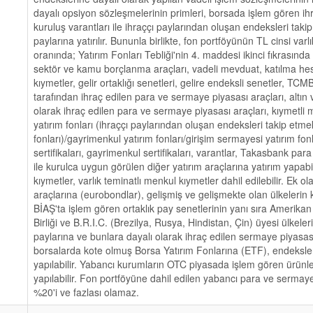
dayalı opsiyon sözleşmelerinin primleri, borsada işlem gören ihr
kuruluş varantları ile ihraççı paylarından oluşan endeksleri taki
paylarına yatırılır. Bununla birlikte, fon portföyünün TL cinsi varlı
oranında; Yatırım Fonları Tebliği'nin 4. maddesi ikinci fıkrasında 
sektör ve kamu borçlanma araçları, vadeli mevduat, katılma hes
kıymetler, gelir ortaklığı senetleri, gelire endeksli senetler, TC
tarafından ihraç edilen para ve sermaye piyasası araçları, altın
olarak ihraç edilen para ve sermaye piyasası araçları, kıymetli m
yatırım fonları (ihraççı paylarından oluşan endeksleri takip etme
fonları)/gayrimenkul yatırım fonları/girişim sermayesi yatırım fonl
sertifikaları, gayrimenkul sertifikaları, varantlar, Takasbank para
ile kurulca uygun görülen diğer yatırım araçlarına yatırım yapabi
kıymetler, varlık teminatlı menkul kıymetler dahil edilebilir. Ek 
araçlarına (eurobondlar), gelişmiş ve gelişmekte olan ülkeleri
BİAŞ'ta işlem gören ortaklık pay senetlerinin yanı sıra Amerikan B
Birliği ve B.R.I.C. (Brezilya, Rusya, Hindistan, Çin) üyesi ülkele
paylarına ve bunlara dayalı olarak ihraç edilen sermaye piyasası
borsalarda kote olmuş Borsa Yatırım Fonlarına (ETF), endeksler
yapılabilir. Yabancı kurumların OTC piyasada işlem gören ürünle
yapılabilir. Fon portföyüne dahil edilen yabancı para ve sermaye
%20'i ve fazlası olamaz.