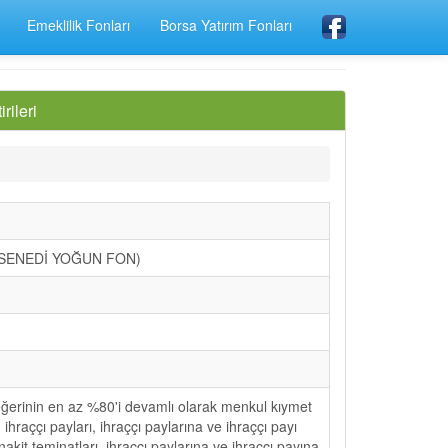
Emeklilik Fonları
Borsa Yatırım Fonları
ileri
SENEDİ YOĞUN FON)
ğerinin en az %80'i devamlı olarak menkul kıymet
ihraççı payları, ihraççı paylarına ve ihraççı payı
akit teminatları, ihraççı paylarına ve ihraççı payına