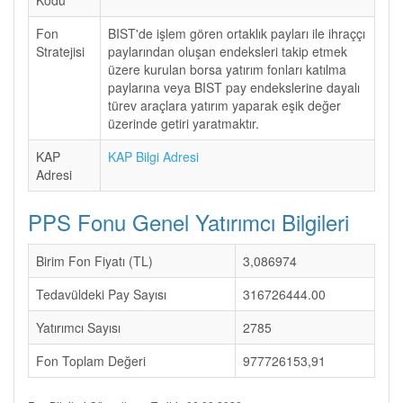
Kodu
Fon
BIST'de işlem gören ortaklık payları ile ihraççı
Stratejisi
paylarından oluşan endeksleri takip etmek
üzere kurulan borsa yatırım fonları katılma
paylarına veya BIST pay endekslerine dayalı
türev araçlara yatırım yaparak eşik değer
üzerinde getiri yaratmaktır.
KAP
KAP Bilgi Adresi
Adresi
PPS Fonu Genel Yatırımcı Bilgileri
Birim Fon Fiyatı (TL)
3,086974
Tedavüldeki Pay Sayısı
316726444.00
Yatırımcı Sayısı
2785
Fon Toplam Değeri
977726153,91