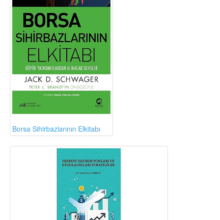
Borsa Sihirbazlarının Elkitabı