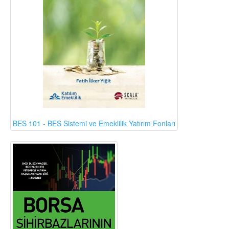
BES 101 - BES Sistemi ve Emeklilik Yatırım Fonları