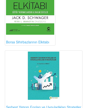
Borsa Sihirbazlarının Elkitabı
Serbest Yatırım Fonları ve Uyguladıkları Stratejiler