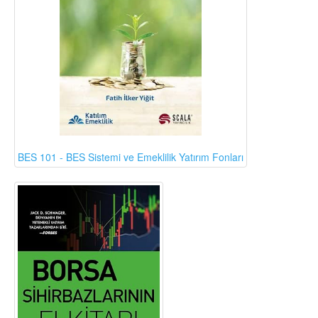
BES 101 - BES Sistemi ve Emeklilik Yatırım Fonları