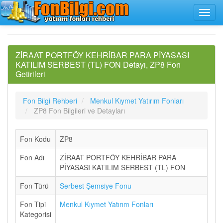
ZİRAAT PORTFÖY KEHRİBAR PARA PİYASASI
KATILIM SERBEST (TL) FON Detayı, ZP8 Fon
Getirileri
Fon Bilgi Rehberi
Menkul Kıymet Yatırım Fonları
ZP8 Fon Bilgileri ve Detayları
Fon Kodu
ZP8
Fon Adı
ZİRAAT PORTFÖY KEHRİBAR PARA
PİYASASI KATILIM SERBEST (TL) FON
Fon Türü
Serbest Şemsiye Fonu
Fon Tipi
Menkul Kıymet Yatırım Fonları
Kategorisi