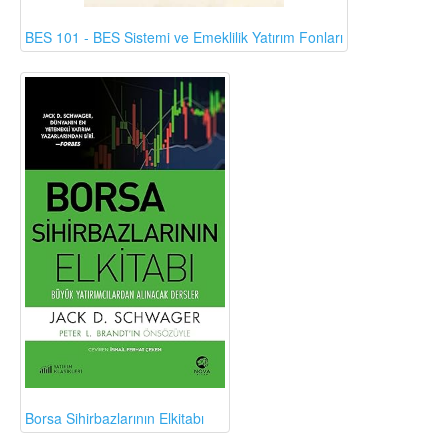
BES 101 - BES Sistemi ve Emeklilik Yatırım Fonları
Borsa Sihirbazlarının Elkitabı