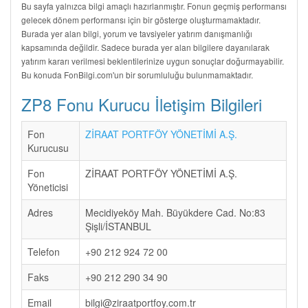
Bu sayfa yalnızca bilgi amaçlı hazırlanmıştır. Fonun geçmiş performansı
gelecek dönem performansı için bir gösterge oluşturmamaktadır.
Burada yer alan bilgi, yorum ve tavsiyeler yatırım danışmanlığı
kapsamında değildir. Sadece burada yer alan bilgilere dayanılarak
yatırım kararı verilmesi beklentilerinize uygun sonuçlar doğurmayabilir.
Bu konuda FonBilgi.com'un bir sorumluluğu bulunmamaktadır.
ZP8 Fonu Kurucu İletişim Bilgileri
Fon
ZİRAAT PORTFÖY YÖNETİMİ A.Ş.
Kurucusu
Fon
ZİRAAT PORTFÖY YÖNETİMİ A.Ş.
Yöneticisi
Adres
Mecidiyeköy Mah. Büyükdere Cad. No:83
Şişli/İSTANBUL
Telefon
+90 212 924 72 00
Faks
+90 212 290 34 90
Email
bilgi@ziraatportfoy.com.tr