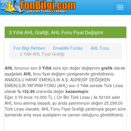
3 Yıllık AHL Grafiği, AHL Fonu Fiyat Değişimi
Fon Bilgi Rehberi
Emeklilik Fonları
AHL Fonu
3 Yıllık AHL Fiyat Grafiği
AHL
fonunun son
3 Yıllık
süre için değer değişimini
grafik
olarak
aşağıdaki
AHL
fonu fiyat değişim çizelgesinde görebilirsiniz.
ANADOLU HAYAT EMEKLİLİK A.Ş. AGRESİF DEĞİŞKEN
EMEKLİLİK YATIRIM FONU (AHL) son 3 Yıllık sürede Türk Lirası
olarak
% 152.99
oranında değer
kazanmıştır
.
Eğer 3 Yıl önce 10.000 TL ( On Bin Türk Lirası ) ile 52163 adet
AHL fonu alınmış olsaydı, şu anda yatırımınızın değeri 25.299,00
Türk Lirası olacaktı. AHL Fonu Fiyat Grafiği yardımıyla geçen süre
içerisinde artış veya azalışların ne zaman olduğunu görebilirsiniz.