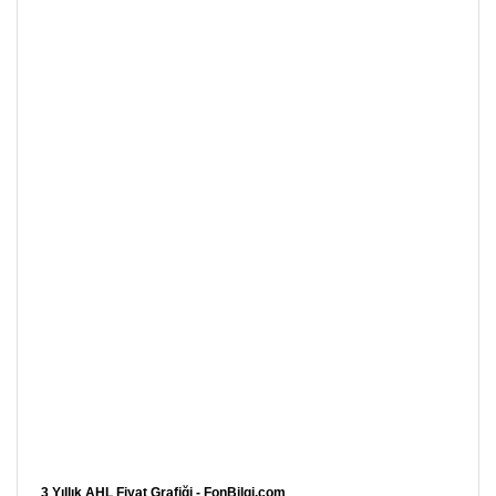
3 Yıllık AHL Fiyat Grafiği - FonBilgi.com