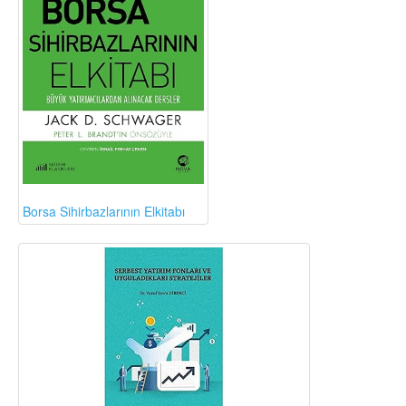
Borsa Sihirbazlarının Elkitabı