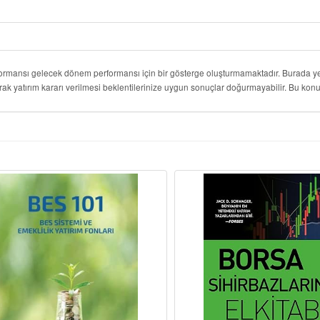
formansı gelecek dönem performansı için bir gösterge oluşturmamaktadır. Burada yer
rak yatırım kararı verilmesi beklentilerinize uygun sonuçlar doğurmayabilir. Bu k