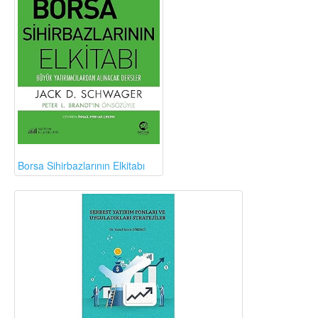
Borsa Sihirbazlarının Elkitabı