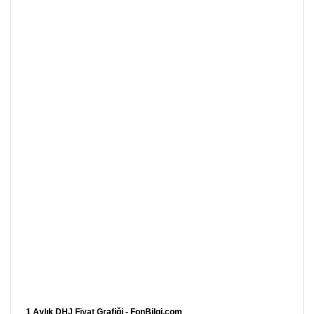
1 Aylık DHJ Fiyat Grafiği - FonBilgi.com