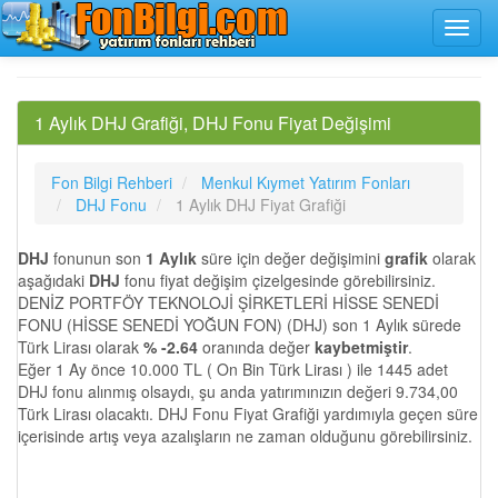
1 Aylık DHJ Grafiği, DHJ Fonu Fiyat Değişimi
Fon Bilgi Rehberi
Menkul Kıymet Yatırım Fonları
DHJ Fonu
1 Aylık DHJ Fiyat Grafiği
DHJ
fonunun son
1 Aylık
süre için değer değişimini
grafik
olarak
aşağıdaki
DHJ
fonu fiyat değişim çizelgesinde görebilirsiniz.
DENİZ PORTFÖY TEKNOLOJİ ŞİRKETLERİ HİSSE SENEDİ
FONU (HİSSE SENEDİ YOĞUN FON) (DHJ) son 1 Aylık sürede
Türk Lirası olarak
% -2.64
oranında değer
kaybetmiştir
.
Eğer 1 Ay önce 10.000 TL ( On Bin Türk Lirası ) ile 1445 adet
DHJ fonu alınmış olsaydı, şu anda yatırımınızın değeri 9.734,00
Türk Lirası olacaktı. DHJ Fonu Fiyat Grafiği yardımıyla geçen süre
içerisinde artış veya azalışların ne zaman olduğunu görebilirsiniz.