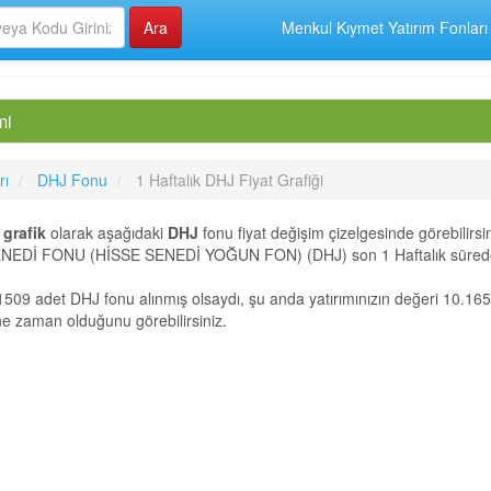
Menkul Kıymet Yatırım Fonları
mi
rı
DHJ Fonu
1 Haftalık DHJ Fiyat Grafiği
i
grafik
olarak aşağıdaki
DHJ
fonu fiyat değişim çizelgesinde görebilirsin
İ FONU (HİSSE SENEDİ YOĞUN FON) (DHJ) son 1 Haftalık sürede T
1509 adet DHJ fonu alınmış olsaydı, şu anda yatırımınızın değeri 10.165
 ne zaman olduğunu görebilirsiniz.