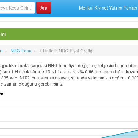
Menkul Kıymet Yatırım Fonları
imi
rı
NRG Fonu
1 Haftalık NRG Fiyat Grafiği
i
grafik
olarak aşağıdaki
NRG
fonu fiyat değişim çizelgesinde görebilirsi
 1 Haftalık sürede Türk Lirası olarak
% 0.66
oranında değer
kazan
 1835 adet NRG fonu alınmış olsaydı, şu anda yatırımınızın değeri 10.06
 ne zaman olduğunu görebilirsiniz.
.com