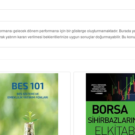
formansı gelecek dönem performansı için bir gösterge oluşturmamaktadır. Burada yer
rak yatırım kararı verilmesi beklentilerinize uygun sonuçlar doğurmayabilir. Bu k