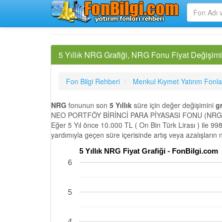
5 Yıllık NRG Grafiği, NRG Fonu Fiyat Değişimi
Fon Bilgi Rehberi
Menkul Kıymet Yatırım Fonla
NRG
fonunun son
5 Yıllık
süre için değer değişimini
gr
NEO PORTFÖY BİRİNCİ PARA PİYASASI FONU (NRG) son
Eğer 5 Yıl önce 10.000 TL ( On Bin Türk Lirası ) ile 99
yardımıyla geçen süre içerisinde artış veya azalışların
5 Yıllık NRG Fiyat Grafiği - FonBilgi.com
6
5
4