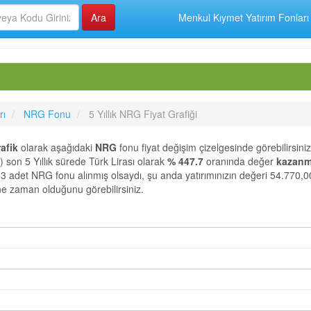
Menkul Kıymet Yatırım Fonları
rı
NRG Fonu
5 Yıllık NRG Fiyat Grafiği
afik
olarak aşağıdaki
NRG
fonu fiyat değişim çizelgesinde görebilirsiniz
 5 Yıllık sürede Türk Lirası olarak
% 447.7
oranında değer
kazanmı
83 adet NRG fonu alınmış olsaydı, şu anda yatırımınızın değeri 54.770,0
 ne zaman olduğunu görebilirsiniz.