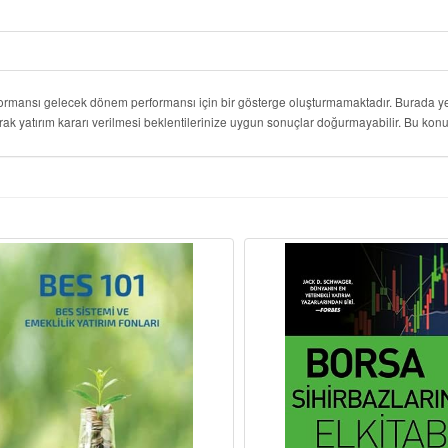
formansı gelecek dönem performansı için bir gösterge oluşturmamaktadır. Burada yer
rak yatırım kararı verilmesi beklentilerinize uygun sonuçlar doğurmayabilir. Bu k