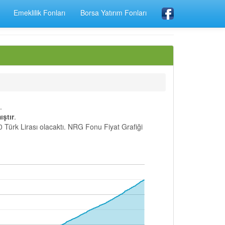
Emeklilik Fonları
Borsa Yatırım Fonları
.
ştır
.
0 Türk Lirası olacaktı. NRG Fonu Fiyat Grafiği