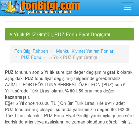
5 Yıllık PUZ Grafiği, PUZ Fonu Fiyat Değişimi
Fon Bilgi Rehberi
Menkul Kıymet Yatırım Fonları
PUZ Fonu
5 Yıllık PUZ Fiyat Grafiği
PUZ
fonunun son
5 Yıllık
süre için değer değişimini
grafik
olarak
aşağıdaki
PUZ
fonu fiyat değişim çizelgesinde görebilirsiniz.
AZİMUT PORTFÖY LUNA SERBEST ÖZEL FON (PUZ) son 5
Yıllık sürede Türk Lirası olarak
% 801.59
oranında değer
kazanmıştır
.
Eğer 5 Yıl önce 10.000 TL ( On Bin Türk Lirası ) ile 9917 adet
PUZ fonu alınmış olsaydı, şu anda yatırımınızın değeri 90.162,00
Türk Lirası olacaktı. PUZ Fonu Fiyat Grafiği yardımıyla geçen süre
içerisinde artış veya azalışların ne zaman olduğunu görebilirsiniz.