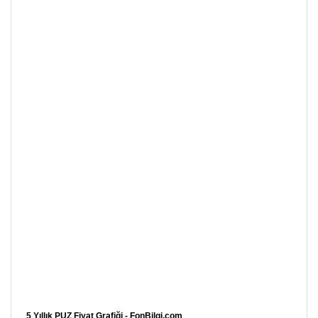
5 Yıllık PUZ Fiyat Grafiği - FonBilgi.com