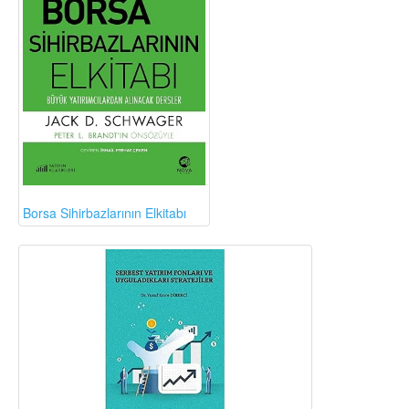
Borsa Sihirbazlarının Elkitabı