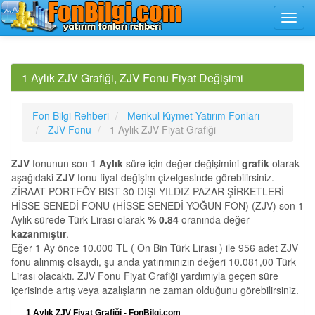
1 Aylık ZJV Grafiği, ZJV Fonu Fiyat Değişimi
Fon Bilgi Rehberi
Menkul Kıymet Yatırım Fonları
ZJV Fonu
1 Aylık ZJV Fiyat Grafiği
ZJV
fonunun son
1 Aylık
süre için değer değişimini
grafik
olarak
aşağıdaki
ZJV
fonu fiyat değişim çizelgesinde görebilirsiniz.
ZİRAAT PORTFÖY BIST 30 DIŞI YILDIZ PAZAR ŞİRKETLERİ
HİSSE SENEDİ FONU (HİSSE SENEDİ YOĞUN FON) (ZJV) son 1
Aylık sürede Türk Lirası olarak
% 0.84
oranında değer
kazanmıştır
.
Eğer 1 Ay önce 10.000 TL ( On Bin Türk Lirası ) ile 956 adet ZJV
fonu alınmış olsaydı, şu anda yatırımınızın değeri 10.081,00 Türk
Lirası olacaktı. ZJV Fonu Fiyat Grafiği yardımıyla geçen süre
içerisinde artış veya azalışların ne zaman olduğunu görebilirsiniz.
1 Aylık ZJV Fiyat Grafiği - FonBilgi.com