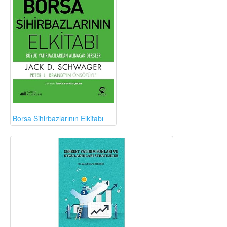
Borsa Sihirbazlarının Elkitabı