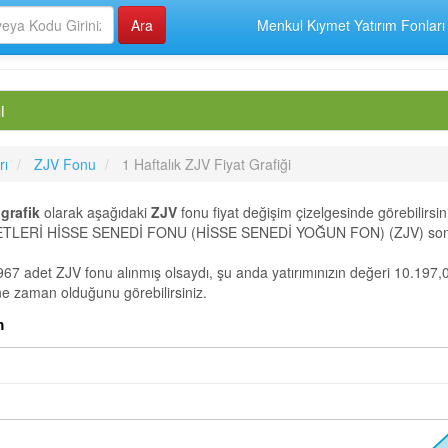
Menkul Kıymet Yatırım Fonları
i
rı
ZJV Fonu
1 Haftalık ZJV Fiyat Grafiği
i
grafik
olarak aşağıdaki
ZJV
fonu fiyat değişim çizelgesinde görebilirsin
LERİ HİSSE SENEDİ FONU (HİSSE SENEDİ YOĞUN FON) (ZJV) son 1 Ha
967 adet ZJV fonu alınmış olsaydı, şu anda yatırımınızın değeri 10.197,0
 ne zaman olduğunu görebilirsiniz.
om