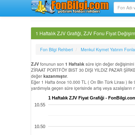
1 Haftalık ZJV Grafiği, ZJV Fonu Fiyat Değişim
Fon Bilgi Rehberi
Menkul Kıymet Yatırım Fonla
ZJV
fonunun son
1 Haftalık
süre için değer değişimin
ZİRAAT PORTFÖY BIST 30 DIŞI YILDIZ PAZAR ŞİRKET
değer
kazanmıştır
.
Eğer 1 Hafta önce 10.000 TL ( On Bin Türk Lirası ) ile 
yardımıyla geçen süre içerisinde artış veya azalışların
1 Haftalık ZJV Fiyat Grafiği - FonBilgi.c
10.55
10.50