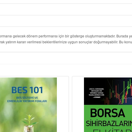
formansı gelecek dönem performansı için bir gösterge oluşturmamaktadır. Burada yer
rak yatırım kararı verilmesi beklentilerinize uygun sonuçlar doğurmayabilir. Bu k