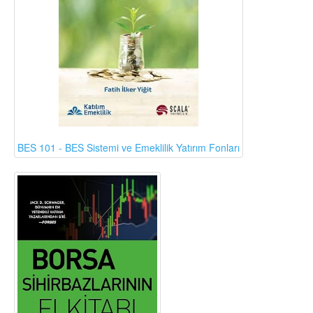
BES 101 - BES Sistemi ve Emeklilik Yatırım Fonları