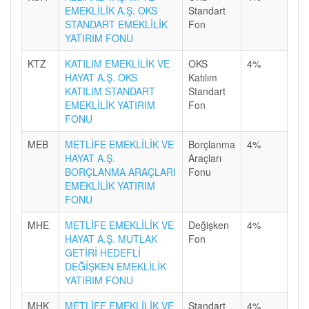
EMEKLİLİK A.Ş. OKS
Standart
STANDART EMEKLİLİK
Fon
YATIRIM FONU
KTZ
KATILIM EMEKLİLİK VE
OKS
4%
HAYAT A.Ş. OKS
Katılım
KATILIM STANDART
Standart
EMEKLİLİK YATIRIM
Fon
FONU
MEB
METLİFE EMEKLİLİK VE
Borçlanma
4%
HAYAT A.Ş.
Araçları
BORÇLANMA ARAÇLARI
Fonu
EMEKLİLİK YATIRIM
FONU
MHE
METLİFE EMEKLİLİK VE
Değişken
4%
HAYAT A.Ş. MUTLAK
Fon
GETİRİ HEDEFLİ
DEĞİŞKEN EMEKLİLİK
YATIRIM FONU
MHK
METLİFE EMEKLİLİK VE
Standart
4%