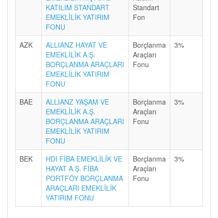
KATILIM STANDART
Standart
EMEKLİLİK YATIRIM
Fon
FONU
AZK
ALLIANZ HAYAT VE
Borçlanma
3%
EMEKLİLİK A.Ş.
Araçları
BORÇLANMA ARAÇLARI
Fonu
EMEKLİLİK YATIRIM
FONU
BAE
ALLIANZ YAŞAM VE
Borçlanma
3%
EMEKLİLİK A.Ş.
Araçları
BORÇLANMA ARAÇLARI
Fonu
EMEKLİLİK YATIRIM
FONU
BEK
HDI FİBA EMEKLİLİK VE
Borçlanma
3%
HAYAT A.Ş. FİBA
Araçları
PORTFÖY BORÇLANMA
Fonu
ARAÇLARI EMEKLİLİK
YATIRIM FONU