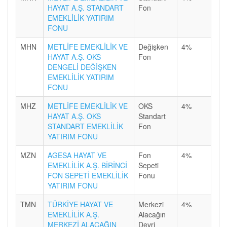
HAYAT A.Ş. STANDART
Fon
EMEKLİLİK YATIRIM
FONU
MHN
METLİFE EMEKLİLİK VE
Değişken
4%
HAYAT A.Ş. OKS
Fon
DENGELİ DEĞİŞKEN
EMEKLİLİK YATIRIM
FONU
MHZ
METLİFE EMEKLİLİK VE
OKS
4%
HAYAT A.Ş. OKS
Standart
STANDART EMEKLİLİK
Fon
YATIRIM FONU
MZN
AGESA HAYAT VE
Fon
4%
EMEKLİLİK A.Ş. BİRİNCİ
Sepeti
FON SEPETİ EMEKLİLİK
Fonu
YATIRIM FONU
TMN
TÜRKİYE HAYAT VE
Merkezi
4%
EMEKLİLİK A.Ş.
Alacağın
MERKEZİ ALACAĞIN
Devri