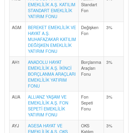
EMEKLİLİK A.Ş. KATILIM
Standart
STANDART EMEKLİLİK
Fon
YATIRIM FONU
AGM
BEREKET EMEKLİLİK VE
Değişken
3%
HAYAT A.Ş.
Fon
MUHAFAZAKAR KATILIM
DEĞİŞKEN EMEKLİLİK
YATIRIM FONU
AH1
ANADOLU HAYAT
Borçlanma
3%
EMEKLİLİK A.Ş. İKİNCİ
Araçları
BORÇLANMA ARAÇLARI
Fonu
EMEKLİLİK YATIRIM
FONU
AUA
ALLIANZ YAŞAM VE
Fon
3%
EMEKLİLİK A.Ş. FON
Sepeti
SEPETİ EMEKLİLİK
Fonu
YATIRIM FONU
AYJ
AGESA HAYAT VE
OKS
3%
EMEKLİLİK A.Ş. OKS
Katılım