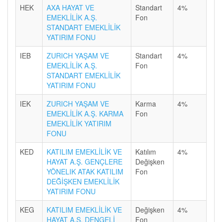
HEK
AXA HAYAT VE
Standart
4%
EMEKLİLİK A.Ş.
Fon
STANDART EMEKLİLİK
YATIRIM FONU
IEB
ZURICH YAŞAM VE
Standart
4%
EMEKLİLİK A.Ş.
Fon
STANDART EMEKLİLİK
YATIRIM FONU
IEK
ZURICH YAŞAM VE
Karma
4%
EMEKLİLİK A.Ş. KARMA
Fon
EMEKLİLİK YATIRIM
FONU
KED
KATILIM EMEKLİLİK VE
Katılım
4%
HAYAT A.Ş. GENÇLERE
Değişken
YÖNELIK ATAK KATILIM
Fon
DEĞİŞKEN EMEKLİLİK
YATIRIM FONU
KEG
KATILIM EMEKLİLİK VE
Değişken
4%
HAYAT A.Ş. DENGELİ
Fon