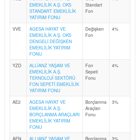
EMEKLİLİK A.Ş. OKS
Standart
STANDART EMEKLİLİK
Fon
YATIRIM FONU
VVE
AGESA HAYAT VE
Değişken
4%
EMEKLİLİK A.Ş. OKS
Fon
DENGELİ DEĞİŞKEN
EMEKLİLİK YATIRIM
FONU
YZD
ALLİANZ YAŞAM VE
Fon
4%
EMEKLİLİK A.Ş.
Sepeti
TEKNOLOJİ SEKTÖRÜ
Fonu
FON SEPETİ EMEKLİLİK
YATIRIM FONU
AE2
AGESA HAYAT VE
Borçlanma
3%
EMEKLİLİK A.Ş.
Araçları
BORÇLANMA ARAÇLARI
Fonu
EMEKLİLİK YATIRIM
FONU
AEN
ALLIANZ YAŞAM VE
Borçlanma
3%