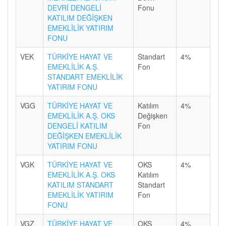
DEVRİ DENGELİ
Fonu
KATILIM DEĞİŞKEN
EMEKLİLİK YATIRIM
FONU
VEK
TÜRKİYE HAYAT VE
Standart
4%
EMEKLİLİK A.Ş.
Fon
STANDART EMEKLİLİK
YATIRIM FONU
VGG
TÜRKİYE HAYAT VE
Katılım
4%
EMEKLİLİK A.Ş. OKS
Değişken
DENGELİ KATILIM
Fon
DEĞİŞKEN EMEKLİLİK
YATIRIM FONU
VGK
TÜRKİYE HAYAT VE
OKS
4%
EMEKLİLİK A.Ş. OKS
Katılım
KATILIM STANDART
Standart
EMEKLİLİK YATIRIM
Fon
FONU
VGZ
TÜRKİYE HAYAT VE
OKS
4%