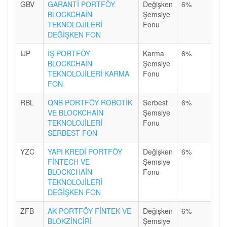
GBV
GARANTİ PORTFÖY
Değişken
6%
BLOCKCHAİN
Şemsiye
TEKNOLOJİLERİ
Fonu
DEĞİŞKEN FON
IJP
İŞ PORTFÖY
Karma
6%
BLOCKCHAİN
Şemsiye
TEKNOLOJİLERİ KARMA
Fonu
FON
RBL
QNB PORTFÖY ROBOTİK
Serbest
6%
VE BLOCKCHAİN
Şemsiye
TEKNOLOJİLERİ
Fonu
SERBEST FON
YZC
YAPI KREDİ PORTFÖY
Değişken
6%
FİNTECH VE
Şemsiye
BLOCKCHAİN
Fonu
TEKNOLOJİLERİ
DEĞİŞKEN FON
ZFB
AK PORTFÖY FİNTEK VE
Değişken
6%
BLOKZİNCİRİ
Şemsiye