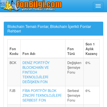
Blokchain Temalı Fonlar, Blokchain İçerikli Fonlar
Rehberi
Son 1
Fon
Fon
Aylık
Kodu
Fon Adı
Türü
Kazanç
BCK
DENİZ PORTFÖY
Değişken
6%
BLOCKCHAİN VE
Şemsiye
FINTECH
Fonu
TEKNOLOJİLERİ
DEĞİŞKEN FON
FJB
FİBA PORTFÖY BLOK
Serbest
6%
ZİNCİRİ TEKNOLOJİLERİ
Şemsiye
SERBEST FON
Fonu