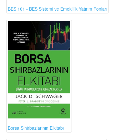
BES 101 - BES Sistemi ve Emeklilik Yatırım Fonları
Borsa Sihirbazlarının Elkitabı