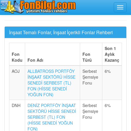
İnşaat Temalı Fonlar, İnşaat İçerikli Fonlar Rehberi
Son 1
Fon
Fon
Aylık
Kodu
Fon Adı
Türü
Kazanç
AOJ
ALLBATROSS PORTFÖY
Serbest
6%
İNŞAAT SEKTÖRÜ HİSSE
Şemsiye
SENEDİ SERBEST (TL)
Fonu
FON (HİSSE SENEDİ
YOĞUN FON)
DNH
DENİZ PORTFÖY İNŞAAT
Serbest
6%
SEKTÖRÜ HİSSE SENEDİ
Şemsiye
SERBEST (TL) FON
Fonu
(HİSSE SENEDİ YOĞUN
FON)