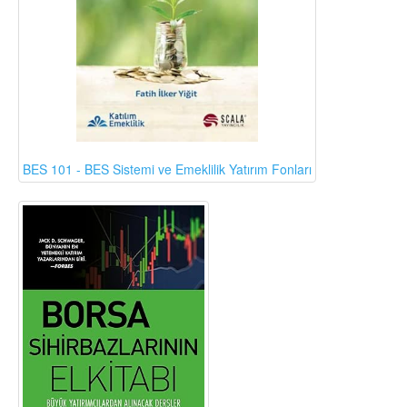
BES 101 - BES Sistemi ve Emeklilik Yatırım Fonları