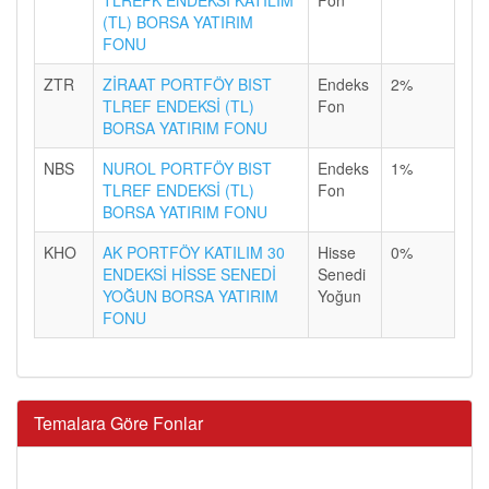
TLREFK ENDEKSİ KATILIM
Fon
(TL) BORSA YATIRIM
FONU
ZTR
ZİRAAT PORTFÖY BIST
Endeks
2%
TLREF ENDEKSİ (TL)
Fon
BORSA YATIRIM FONU
NBS
NUROL PORTFÖY BIST
Endeks
1%
TLREF ENDEKSİ (TL)
Fon
BORSA YATIRIM FONU
KHO
AK PORTFÖY KATILIM 30
Hisse
0%
ENDEKSİ HİSSE SENEDİ
Senedi
YOĞUN BORSA YATIRIM
Yoğun
FONU
Temalara Göre Fonlar