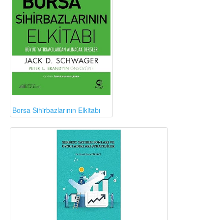
Borsa Sihirbazlarının Elkitabı