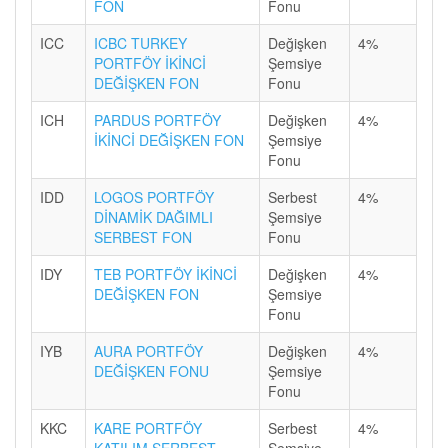
FON
Fonu
ICC
ICBC TURKEY
Değişken
4%
PORTFÖY İKİNCİ
Şemsiye
DEĞİŞKEN FON
Fonu
ICH
PARDUS PORTFÖY
Değişken
4%
İKİNCİ DEĞİŞKEN FON
Şemsiye
Fonu
IDD
LOGOS PORTFÖY
Serbest
4%
DİNAMİK DAĞIMLI
Şemsiye
SERBEST FON
Fonu
IDY
TEB PORTFÖY İKİNCİ
Değişken
4%
DEĞİŞKEN FON
Şemsiye
Fonu
IYB
AURA PORTFÖY
Değişken
4%
DEĞİŞKEN FONU
Şemsiye
Fonu
KKC
KARE PORTFÖY
Serbest
4%