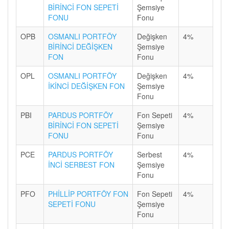
BİRİNCİ FON SEPETİ
Şemsiye
FONU
Fonu
OPB
OSMANLI PORTFÖY
Değişken
4%
BİRİNCİ DEĞİŞKEN
Şemsiye
FON
Fonu
OPL
OSMANLI PORTFÖY
Değişken
4%
İKİNCİ DEĞİŞKEN FON
Şemsiye
Fonu
PBI
PARDUS PORTFÖY
Fon Sepeti
4%
BİRİNCİ FON SEPETİ
Şemsiye
FONU
Fonu
PCE
PARDUS PORTFÖY
Serbest
4%
İNCİ SERBEST FON
Şemsiye
Fonu
PFO
PHİLLİP PORTFÖY FON
Fon Sepeti
4%
SEPETİ FONU
Şemsiye
Fonu