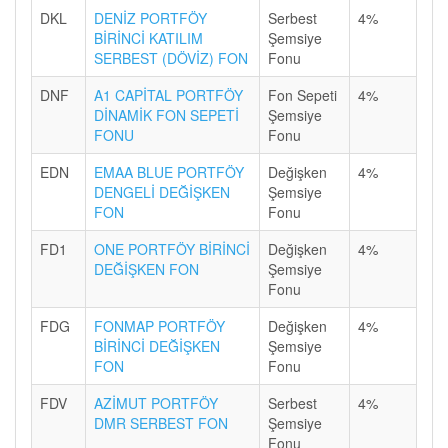
DKL
DENİZ PORTFÖY
Serbest
4%
BİRİNCİ KATILIM
Şemsiye
SERBEST (DÖVİZ) FON
Fonu
DNF
A1 CAPİTAL PORTFÖY
Fon Sepeti
4%
DİNAMİK FON SEPETİ
Şemsiye
FONU
Fonu
EDN
EMAA BLUE PORTFÖY
Değişken
4%
DENGELİ DEĞİŞKEN
Şemsiye
FON
Fonu
FD1
ONE PORTFÖY BİRİNCİ
Değişken
4%
DEĞİŞKEN FON
Şemsiye
Fonu
FDG
FONMAP PORTFÖY
Değişken
4%
BİRİNCİ DEĞİŞKEN
Şemsiye
FON
Fonu
FDV
AZİMUT PORTFÖY
Serbest
4%
DMR SERBEST FON
Şemsiye
Fonu