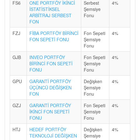
FS6
ONE PORTFÖY İKİNCİ
Serbest
4%
İSTATİSTİKSEL
Şemsiye
ARBİTRAJ SERBEST
Fonu
FON
FZJ
FİBA PORTFÖY BİRİNCİ
Fon Sepeti
4%
FON SEPETİ FONU
Şemsiye
Fonu
GJB
INVEO PORTFÖY
Fon Sepeti
4%
BİRİNCİ FON SEPETİ
Şemsiye
FONU
Fonu
GPU
GARANTİ PORTFÖY
Değişken
4%
ÜÇÜNCÜ DEĞİŞKEN
Şemsiye
FON
Fonu
GZJ
GARANTİ PORTFÖY
Fon Sepeti
4%
İKİNCİ FON SEPETİ
Şemsiye
FONU
Fonu
HTJ
HEDEF PORTFÖY
Değişken
4%
TEKNOLOJİ DEĞİŞKEN
Şemsiye