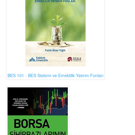
BES 101 - BES Sistemi ve Emeklilik Yatırım Fonları