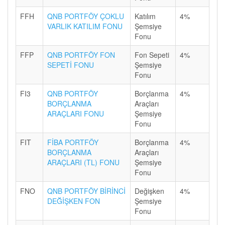
FFH
QNB PORTFÖY ÇOKLU
Katılım
4%
VARLIK KATILIM FONU
Şemsiye
Fonu
FFP
QNB PORTFÖY FON
Fon Sepeti
4%
SEPETİ FONU
Şemsiye
Fonu
FI3
QNB PORTFÖY
Borçlanma
4%
BORÇLANMA
Araçları
ARAÇLARI FONU
Şemsiye
Fonu
FIT
FİBA PORTFÖY
Borçlanma
4%
BORÇLANMA
Araçları
ARAÇLARI (TL) FONU
Şemsiye
Fonu
FNO
QNB PORTFÖY BİRİNCİ
Değişken
4%
DEĞİŞKEN FON
Şemsiye
Fonu