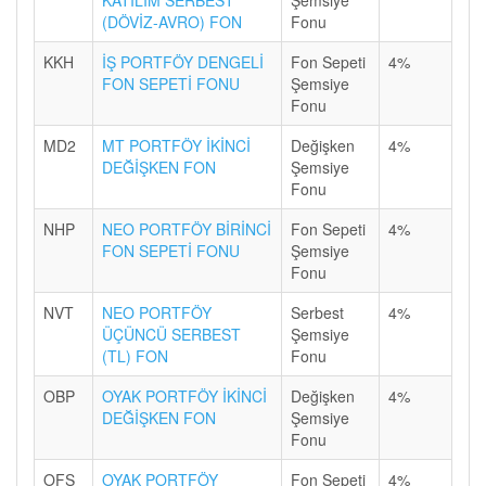
KATILIM SERBEST
Şemsiye
(DÖVİZ-AVRO) FON
Fonu
KKH
İŞ PORTFÖY DENGELİ
Fon Sepeti
4%
FON SEPETİ FONU
Şemsiye
Fonu
MD2
MT PORTFÖY İKİNCİ
Değişken
4%
DEĞİŞKEN FON
Şemsiye
Fonu
NHP
NEO PORTFÖY BİRİNCİ
Fon Sepeti
4%
FON SEPETİ FONU
Şemsiye
Fonu
NVT
NEO PORTFÖY
Serbest
4%
ÜÇÜNCÜ SERBEST
Şemsiye
(TL) FON
Fonu
OBP
OYAK PORTFÖY İKİNCİ
Değişken
4%
DEĞİŞKEN FON
Şemsiye
Fonu
OFS
OYAK PORTFÖY
Fon Sepeti
4%