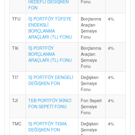
HEDEFLİ DEĞİŞKEN
Fonu
FON
TFU
İŞ PORTFÖY TÜFEYE
Borçlanma
4%
ENDEKSLİ
Araçları
BORÇLANMA
Şemsiye
ARAÇLARI (TL) FONU
Fonu
TI6
İŞ PORTFÖY
Borçlanma
4%
BORÇLANMA
Araçları
ARAÇLARI (TL) FONU
Şemsiye
Fonu
TI7
İŞ PORTFÖY DENGELİ
Değişken
4%
DEĞİŞKEN FON
Şemsiye
Fonu
TJI
TEB PORTFÖY İKİNCİ
Fon Sepeti
4%
FON SEPETİ FONU
Şemsiye
Fonu
TMC
İŞ PORTFÖY TEMA
Değişken
4%
DEĞİŞKEN FON
Şemsiye