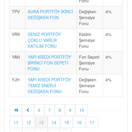
Fonu
TPV
AURA PORTFÖY İKİNCİ
Değişken
4%
DEĞİŞKEN FON
Şemsiye
Fonu
VRK
DENİZ PORTFÖY
Katılım
4%
ÇOKLU VARLIK
Şemsiye
KATILIM FONU
Fonu
YAN
YAPI KREDİ PORTFÖY
Fon Sepeti
4%
BİRİNCİ FON SEPETİ
Şemsiye
FONU
Fonu
YJH
YAPI KREDİ PORTFÖY
Değişken
4%
TEMİZ ENERJİ
Şemsiye
DEĞİŞKEN FONU
Fonu
6
7
8
9
10
11
12
13
14
15
16
17