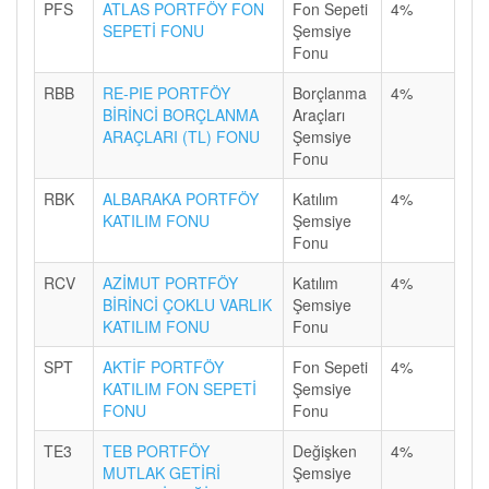
PFS
ATLAS PORTFÖY FON
Fon Sepeti
4%
SEPETİ FONU
Şemsiye
Fonu
RBB
RE-PIE PORTFÖY
Borçlanma
4%
BİRİNCİ BORÇLANMA
Araçları
ARAÇLARI (TL) FONU
Şemsiye
Fonu
RBK
ALBARAKA PORTFÖY
Katılım
4%
KATILIM FONU
Şemsiye
Fonu
RCV
AZİMUT PORTFÖY
Katılım
4%
BİRİNCİ ÇOKLU VARLIK
Şemsiye
KATILIM FONU
Fonu
SPT
AKTİF PORTFÖY
Fon Sepeti
4%
KATILIM FON SEPETİ
Şemsiye
FONU
Fonu
TE3
TEB PORTFÖY
Değişken
4%
MUTLAK GETİRİ
Şemsiye