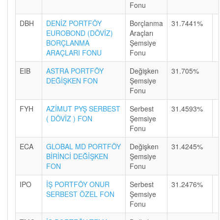
Fonu
DBH
DENİZ PORTFÖY
Borçlanma
31.7441%
EUROBOND (DÖVİZ)
Araçları
BORÇLANMA
Şemsiye
ARAÇLARI FONU
Fonu
EIB
ASTRA PORTFÖY
Değişken
31.705%
DEĞİŞKEN FON
Şemsiye
Fonu
FYH
AZİMUT PYŞ SERBEST
Serbest
31.4593%
( DÖVİZ ) FON
Şemsiye
Fonu
ECA
GLOBAL MD PORTFÖY
Değişken
31.4245%
BİRİNCİ DEĞİŞKEN
Şemsiye
FON
Fonu
IPO
İŞ PORTFÖY ONUR
Serbest
31.2476%
SERBEST ÖZEL FON
Şemsiye
Fonu