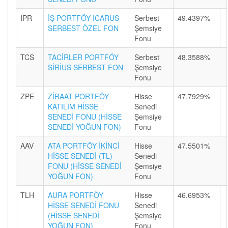
IPR
İŞ PORTFÖY ICARUS
Serbest
49.4397%
SERBEST ÖZEL FON
Şemsiye
Fonu
TCS
TACİRLER PORTFÖY
Serbest
48.3588%
SİRİUS SERBEST FON
Şemsiye
Fonu
ZPE
ZİRAAT PORTFÖY
Hisse
47.7929%
KATILIM HİSSE
Senedi
SENEDİ FONU (HİSSE
Şemsiye
SENEDİ YOĞUN FON)
Fonu
AAV
ATA PORTFÖY İKİNCİ
Hisse
47.5501%
HİSSE SENEDİ (TL)
Senedi
FONU (HİSSE SENEDİ
Şemsiye
YOĞUN FON)
Fonu
TLH
AURA PORTFÖY
Hisse
46.6953%
HİSSE SENEDİ FONU
Senedi
(HİSSE SENEDİ
Şemsiye
YOĞUN FON)
Fonu