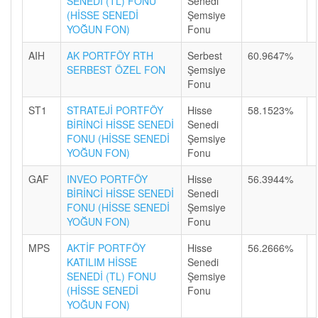
SENEDİ (TL) FONU
Senedi
(HİSSE SENEDİ
Şemsiye
YOĞUN FON)
Fonu
AIH
AK PORTFÖY RTH
Serbest
60.9647%
SERBEST ÖZEL FON
Şemsiye
Fonu
ST1
STRATEJİ PORTFÖY
Hisse
58.1523%
BİRİNCİ HİSSE SENEDİ
Senedi
FONU (HİSSE SENEDİ
Şemsiye
YOĞUN FON)
Fonu
GAF
INVEO PORTFÖY
Hisse
56.3944%
BİRİNCİ HİSSE SENEDİ
Senedi
FONU (HİSSE SENEDİ
Şemsiye
YOĞUN FON)
Fonu
MPS
AKTİF PORTFÖY
Hisse
56.2666%
KATILIM HİSSE
Senedi
SENEDİ (TL) FONU
Şemsiye
(HİSSE SENEDİ
Fonu
YOĞUN FON)