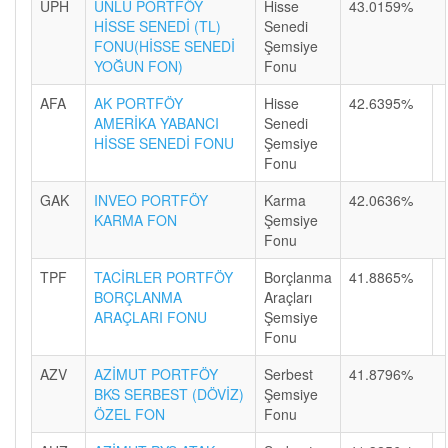
UPH
ÜNLÜ PORTFÖY
Hisse
43.0159%
HİSSE SENEDİ (TL)
Senedi
FONU(HİSSE SENEDİ
Şemsiye
YOĞUN FON)
Fonu
AFA
AK PORTFÖY
Hisse
42.6395%
AMERİKA YABANCI
Senedi
HİSSE SENEDİ FONU
Şemsiye
Fonu
GAK
INVEO PORTFÖY
Karma
42.0636%
KARMA FON
Şemsiye
Fonu
TPF
TACİRLER PORTFÖY
Borçlanma
41.8865%
BORÇLANMA
Araçları
ARAÇLARI FONU
Şemsiye
Fonu
AZV
AZİMUT PORTFÖY
Serbest
41.8796%
BKS SERBEST (DÖVİZ)
Şemsiye
ÖZEL FON
Fonu