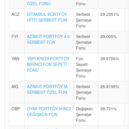
ÖZEL FONU
Fonu
ACZ
İSTANBUL PORTFÖY
Serbest
29.2351%
HİTİT SERBEST FON
Şemsiye
Fonu
FYI
AZİMUT PORTFÖY 4.0
Serbest
29.005%
SERBEST FON
Şemsiye
Fonu
YAN
YAPI KREDİ PORTFÖY
Fon
28.9766%
BİRİNCİ FON SEPETİ
Sepeti
FONU
Şemsiye
Fonu
AIG
AZİMUT PORTFÖY İA
Serbest
28.8195%
SERBEST ÖZEL FON
Şemsiye
Fonu
OBP
OYAK PORTFÖY İKİNCİ
Değişken
28.721%
DEĞİŞKEN FON
Şemsiye
Fonu