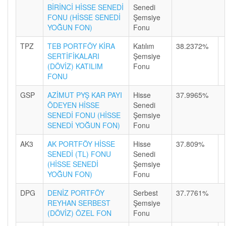
BİRİNCİ HİSSE SENEDİ
Senedi
FONU (HİSSE SENEDİ
Şemsiye
YOĞUN FON)
Fonu
TPZ
TEB PORTFÖY KİRA
Katılım
38.2372%
SERTİFİKALARI
Şemsiye
(DÖVİZ) KATILIM
Fonu
FONU
GSP
AZİMUT PYŞ KAR PAYI
Hisse
37.9965%
ÖDEYEN HİSSE
Senedi
SENEDİ FONU (HİSSE
Şemsiye
SENEDİ YOĞUN FON)
Fonu
AK3
AK PORTFÖY HİSSE
Hisse
37.809%
SENEDİ (TL) FONU
Senedi
(HİSSE SENEDİ
Şemsiye
YOĞUN FON)
Fonu
DPG
DENİZ PORTFÖY
Serbest
37.7761%
REYHAN SERBEST
Şemsiye
(DÖVİZ) ÖZEL FON
Fonu