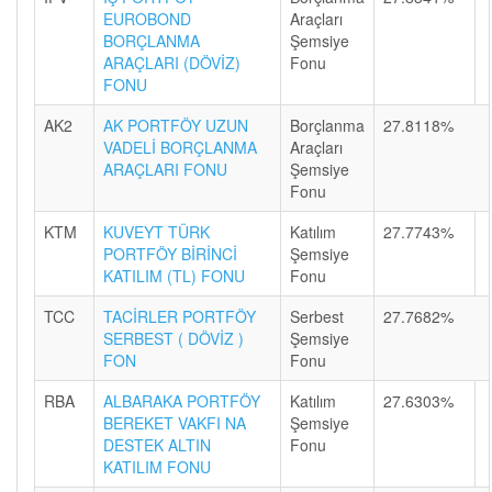
EUROBOND
Araçları
BORÇLANMA
Şemsiye
ARAÇLARI (DÖVİZ)
Fonu
FONU
AK2
AK PORTFÖY UZUN
Borçlanma
27.8118%
VADELİ BORÇLANMA
Araçları
ARAÇLARI FONU
Şemsiye
Fonu
KTM
KUVEYT TÜRK
Katılım
27.7743%
PORTFÖY BİRİNCİ
Şemsiye
KATILIM (TL) FONU
Fonu
TCC
TACİRLER PORTFÖY
Serbest
27.7682%
SERBEST ( DÖVİZ )
Şemsiye
FON
Fonu
RBA
ALBARAKA PORTFÖY
Katılım
27.6303%
BEREKET VAKFI NA
Şemsiye
DESTEK ALTIN
Fonu
KATILIM FONU