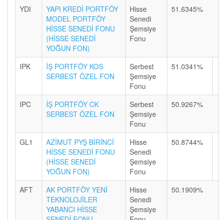
YDI
YAPI KREDİ PORTFÖY
Hisse
51.6345%
MODEL PORTFÖY
Senedi
HİSSE SENEDİ FONU
Şemsiye
(HİSSE SENEDİ
Fonu
YOĞUN FON)
IPK
İŞ PORTFÖY KOS
Serbest
51.0341%
SERBEST ÖZEL FON
Şemsiye
Fonu
IPC
İŞ PORTFÖY CK
Serbest
50.9267%
SERBEST ÖZEL FON
Şemsiye
Fonu
GL1
AZİMUT PYŞ BİRİNCİ
Hisse
50.8744%
HİSSE SENEDİ FONU
Senedi
(HİSSE SENEDİ
Şemsiye
YOĞUN FON)
Fonu
AFT
AK PORTFÖY YENİ
Hisse
50.1909%
TEKNOLOJİLER
Senedi
YABANCI HİSSE
Şemsiye
SENEDİ FONU
Fonu