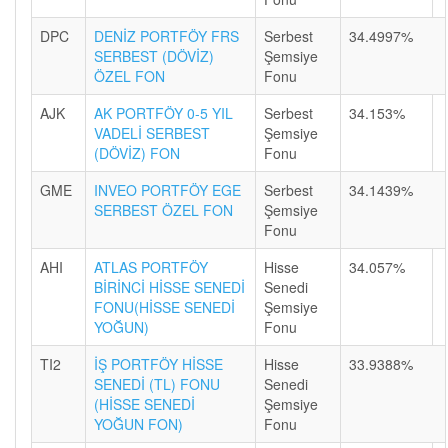
DPC
DENİZ PORTFÖY FRS
Serbest
34.4997%
SERBEST (DÖVİZ)
Şemsiye
ÖZEL FON
Fonu
AJK
AK PORTFÖY 0-5 YIL
Serbest
34.153%
VADELİ SERBEST
Şemsiye
(DÖVİZ) FON
Fonu
GME
INVEO PORTFÖY EGE
Serbest
34.1439%
SERBEST ÖZEL FON
Şemsiye
Fonu
AHI
ATLAS PORTFÖY
Hisse
34.057%
BİRİNCİ HİSSE SENEDİ
Senedi
FONU(HİSSE SENEDİ
Şemsiye
YOĞUN)
Fonu
TI2
İŞ PORTFÖY HİSSE
Hisse
33.9388%
SENEDİ (TL) FONU
Senedi
(HİSSE SENEDİ
Şemsiye
YOĞUN FON)
Fonu