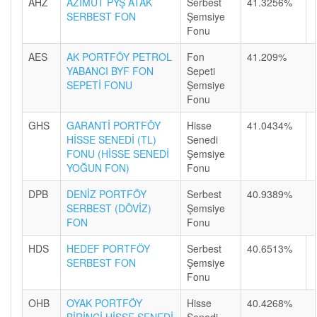
AHZ
AZİMUT PYŞ ATAK
Serbest
41.3256%
SERBEST FON
Şemsiye
Fonu
AES
AK PORTFÖY PETROL
Fon
41.209%
YABANCI BYF FON
Sepeti
SEPETİ FONU
Şemsiye
Fonu
GHS
GARANTİ PORTFÖY
Hisse
41.0434%
HİSSE SENEDİ (TL)
Senedi
FONU (HİSSE SENEDİ
Şemsiye
YOĞUN FON)
Fonu
DPB
DENİZ PORTFÖY
Serbest
40.9389%
SERBEST (DÖVİZ)
Şemsiye
FON
Fonu
HDS
HEDEF PORTFÖY
Serbest
40.6513%
SERBEST FON
Şemsiye
Fonu
OHB
OYAK PORTFÖY
Hisse
40.4268%