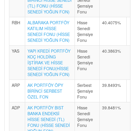
BİRİNCİ HİSSE SENEDİ
Senedi
(TL) FONU (HİSSE
Şemsiye
SENEDİ YOĞUN FON)
Fonu
RBH
ALBARAKA PORTFÖY
Hisse
40.4075%
KATILIM HİSSE
Senedi
SENEDİ FONU (HİSSE
Şemsiye
SENEDİ YOĞUN FON)
Fonu
YAS
YAPI KREDİ PORTFÖY
Hisse
40.3863%
KOÇ HOLDİNG
Senedi
İŞTİRAK VE HİSSE
Şemsiye
SENEDİ FONU(HİSSE
Fonu
SENEDİ YOĞUN FON)
ARP
AK PORTFÖY ÖPY
Serbest
39.8493%
BİRİNCİ SERBEST
Şemsiye
ÖZEL FON
Fonu
ADP
AK PORTFÖY BIST
Hisse
39.8481%
BANKA ENDEKSİ
Senedi
HİSSE SENEDİ (TL)
Şemsiye
FONU (HİSSE SENEDİ
Fonu