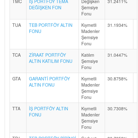
TMC
İŞ PORTFÖY TEMA
Değişken
31.2411%
DEĞİŞKEN FON
Şemsiye
Fonu
TUA
TEB PORTFÖY ALTIN
Kıymetli
31.1934%
FONU
Madenler
Şemsiye
Fonu
TCA
ZİRAAT PORTFÖY
Katılım
31.0447%
ALTIN KATILIM FONU
Şemsiye
Fonu
GTA
GARANTİ PORTFÖY
Kıymetli
30.8758%
ALTIN FONU
Madenler
Şemsiye
Fonu
TTA
İŞ PORTFÖY ALTIN
Kıymetli
30.7308%
FONU
Madenler
Şemsiye
Fonu