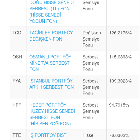
DOĞU HİSSE SENEDİ
Şemsiye
SERBEST (TL) FON
Fonu
(HİSSE SENEDİ
YOĞUN FON)
TCD
TACİRLER PORTFÖY
Değişken
126.2176%
DEĞIŞKEN FON
Şemsiye
Fonu
OSH
OSMANLI PORTFÖY
Serbest
115.6898%
MİNERVA SERBEST
Şemsiye
FON
Fonu
FYA
İSTANBUL PORTFÖY
Serbest
109.3023%
ARK II SERBEST FON
Şemsiye
Fonu
HPF
HEDEF PORTFÖY
Serbest
94.7915%
KUZEY HİSSE SENEDİ
Şemsiye
SERBEST FON
Fonu
(HİS.SEN.YOĞ.FON)
TTE
İŞ PORTFÖY BIST
Hisse
76.0302%