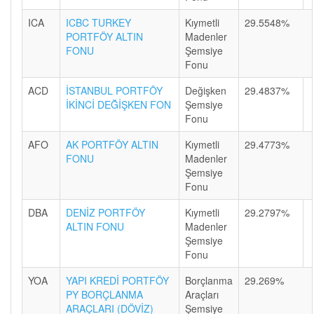
ICA
ICBC TURKEY
Kıymetli
29.5548%
PORTFÖY ALTIN
Madenler
FONU
Şemsiye
Fonu
ACD
İSTANBUL PORTFÖY
Değişken
29.4837%
İKİNCİ DEĞİŞKEN FON
Şemsiye
Fonu
AFO
AK PORTFÖY ALTIN
Kıymetli
29.4773%
FONU
Madenler
Şemsiye
Fonu
DBA
DENİZ PORTFÖY
Kıymetli
29.2797%
ALTIN FONU
Madenler
Şemsiye
Fonu
YOA
YAPI KREDİ PORTFÖY
Borçlanma
29.269%
PY BORÇLANMA
Araçları
ARAÇLARI (DÖVİZ)
Şemsiye