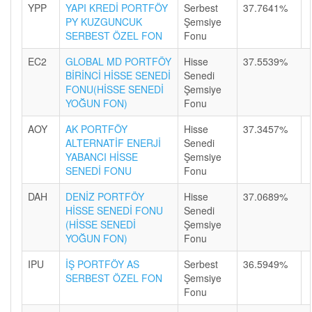
YPP
YAPI KREDİ PORTFÖY
Serbest
37.7641%
PY KUZGUNCUK
Şemsiye
SERBEST ÖZEL FON
Fonu
EC2
GLOBAL MD PORTFÖY
Hisse
37.5539%
BİRİNCİ HİSSE SENEDİ
Senedi
FONU(HİSSE SENEDİ
Şemsiye
YOĞUN FON)
Fonu
AOY
AK PORTFÖY
Hisse
37.3457%
ALTERNATİF ENERJİ
Senedi
YABANCI HİSSE
Şemsiye
SENEDİ FONU
Fonu
DAH
DENİZ PORTFÖY
Hisse
37.0689%
HİSSE SENEDİ FONU
Senedi
(HİSSE SENEDİ
Şemsiye
YOĞUN FON)
Fonu
IPU
İŞ PORTFÖY AS
Serbest
36.5949%
SERBEST ÖZEL FON
Şemsiye
Fonu