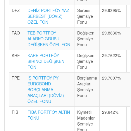
DPZ
DENİZ PORTFÖY YAZ
Serbest
29.9395%
SERBEST (DÖVİZ)
Şemsiye
ÖZEL FON
Fonu
TAO
TEB PORTFÖY
Değişken
29.8836%
ALARKO GRUBU
Şemsiye
DEĞİŞKEN ÖZEL FON
Fonu
KRF
KARE PORTFÖY
Değişken
29.7622%
BİRİNCİ DEĞİŞKEN
Şemsiye
FON
Fonu
TPE
İŞ PORTFÖY PY
Borçlanma
29.7007%
EUROBOND
Araçları
BORÇLANMA
Şemsiye
ARAÇLARI (DÖVİZ)
Fonu
ÖZEL FONU
FIB
FİBA PORTFÖY ALTIN
Kıymetli
29.642%
FONU
Madenler
Şemsiye
Fonu