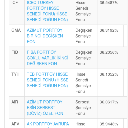
ICF
ICBC TURKEY
Hisse
36.5487%
PORTFÖY HİSSE
Senedi
SENEDİ FONU(HİSSE
Şemsiye
SENEDİ YOĞUN FON)
Fonu
GMA
AZİMUT PORTFÖY
Değişken
36.3192%
BİRİNCİ DEĞİŞKEN
Şemsiye
FON
Fonu
FID
FİBA PORTFÖY
Değişken
36.2056%
ÇOKLU VARLIK İKİNCİ
Şemsiye
DEĞİŞKEN FON
Fonu
TYH
TEB PORTFÖY HİSSE
Hisse
36.1052%
SENEDİ FONU (HİSSE
Senedi
SENEDİ YOĞUN FON)
Şemsiye
Fonu
AIR
AZİMUT PORTFÖY
Serbest
36.0617%
ESİN SERBEST
Şemsiye
(DÖVİZ) ÖZEL FON
Fonu
AFV
AK PORTFÖY AVRUPA
Hisse
35.9448%