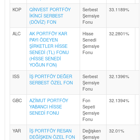
KOP
QİNVEST PORTFÖY
Serbest
33.1189%
İKİNCİ SERBEST
Şemsiye
(DÖVİZ) FON
Fonu
ALC
AK PORTFÖY KAR
Hisse
32.2801%
PAYI ÖDEYEN
Senedi
ŞİRKETLER HİSSE
Şemsiye
SENEDİ (TL) FONU
Fonu
(HİSSE SENEDİ
YOĞUN FON)
ISS
İŞ PORTFÖY DEĞER
Serbest
32.1396%
SERBEST ÖZEL FON
Şemsiye
Fonu
GBC
AZİMUT PORTFÖY
Fon
32.1394%
YABANCI HİSSE
Sepeti
SENEDİ FONU
Şemsiye
Fonu
YAR
İŞ PORTFÖY RESAN
Değişken
32.01%
DEĞİŞKEN ÖZEL FON
Şemsiye