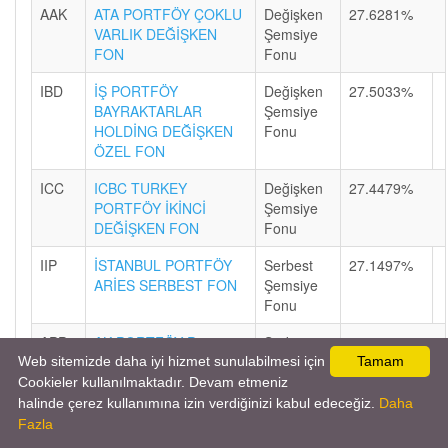
AAK
ATA PORTFÖY ÇOKLU
Değişken
27.6281%
VARLIK DEĞİŞKEN
Şemsiye
FON
Fonu
IBD
İŞ PORTFÖY
Değişken
27.5033%
BAYRAKTARLAR
Şemsiye
HOLDİNG DEĞİŞKEN
Fonu
ÖZEL FON
ICC
ICBC TURKEY
Değişken
27.4479%
PORTFÖY İKİNCİ
Şemsiye
DEĞİŞKEN FON
Fonu
IIP
İSTANBUL PORTFÖY
Serbest
27.1497%
ARİES SERBEST FON
Şemsiye
Fonu
APP
AK PORTFÖY P1
Serbest
27.1143%
SERBEST ÖZEL FON
Şemsiye
Web sitemizde daha iyi hizmet sunulabilmesi için
Tamam
Fonu
Cookieler kullanılmaktadır. Devam etmeniz
halinde çerez kullanımına izin verdiğinizi kabul edeceğiz.
Daha
STS
STRATEJİ PORTFÖY
Serbest
27.086%
Fazla
BİRİNCİ SERBEST
Şemsiye