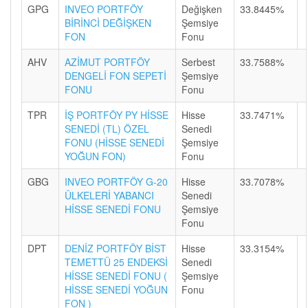
GPG
INVEO PORTFÖY
Değişken
33.8445%
BİRİNCİ DEĞİŞKEN
Şemsiye
FON
Fonu
AHV
AZİMUT PORTFÖY
Serbest
33.7588%
DENGELİ FON SEPETİ
Şemsiye
FONU
Fonu
TPR
İŞ PORTFÖY PY HİSSE
Hisse
33.7471%
SENEDİ (TL) ÖZEL
Senedi
FONU (HİSSE SENEDİ
Şemsiye
YOĞUN FON)
Fonu
GBG
INVEO PORTFÖY G-20
Hisse
33.7078%
ÜLKELERİ YABANCI
Senedi
HİSSE SENEDİ FONU
Şemsiye
Fonu
DPT
DENİZ PORTFÖY BİST
Hisse
33.3154%
TEMETTÜ 25 ENDEKSİ
Senedi
HİSSE SENEDİ FONU (
Şemsiye
HİSSE SENEDİ YOĞUN
Fonu
FON )