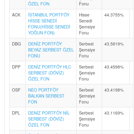
ÖZEL FON
Fonu
ACK
İSTANBUL PORTFÖY
Hisse
44.3755%
HİSSE SENEDİ
Senedi
FONU(HİSSE SENEDİ
Şemsiye
YOĞUN FON)
Fonu
DBG
DENİZ PORTFÖY
Serbest
43.5819%
BEYAZ SERBEST ÖZEL
Şemsiye
FONU
Fonu
DPP
DENİZ PORTFÖY HLC
Serbest
43.4598%
SERBEST (DÖVİZ)
Şemsiye
ÖZEL FON
Fonu
OSF
NEO PORTFÖY
Serbest
43.4198%
BALKAN SERBEST
Şemsiye
FON
Fonu
DPL
DENİZ PORTFÖY NİL
Serbest
43.1169%
SERBEST (DÖVİZ)
Şemsiye
ÖZEL FON
Fonu