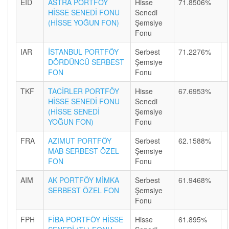
EID
ASTRA PORTFÖY
Hisse
71.8506%
HİSSE SENEDİ FONU
Senedi
(HİSSE YOĞUN FON)
Şemsiye
Fonu
IAR
İSTANBUL PORTFÖY
Serbest
71.2276%
DÖRDÜNCÜ SERBEST
Şemsiye
FON
Fonu
TKF
TACİRLER PORTFÖY
Hisse
67.6953%
HİSSE SENEDİ FONU
Senedi
(HİSSE SENEDİ
Şemsiye
YOĞUN FON)
Fonu
FRA
AZIMUT PORTFÖY
Serbest
62.1588%
MAB SERBEST ÖZEL
Şemsiye
FON
Fonu
AIM
AK PORTFÖY MİMKA
Serbest
61.9468%
SERBEST ÖZEL FON
Şemsiye
Fonu
FPH
FİBA PORTFÖY HİSSE
Hisse
61.895%