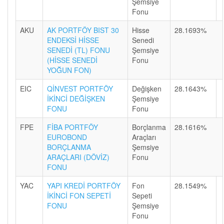
Şemsiye
Fonu
AKU
AK PORTFÖY BIST 30
Hisse
28.1693%
ENDEKSİ HİSSE
Senedi
SENEDİ (TL) FONU
Şemsiye
(HİSSE SENEDİ
Fonu
YOĞUN FON)
EIC
QİNVEST PORTFÖY
Değişken
28.1643%
İKİNCİ DEĞİŞKEN
Şemsiye
FONU
Fonu
FPE
FİBA PORTFÖY
Borçlanma
28.1616%
EUROBOND
Araçları
BORÇLANMA
Şemsiye
ARAÇLARI (DÖVİZ)
Fonu
FONU
YAC
YAPI KREDİ PORTFÖY
Fon
28.1549%
İKİNCİ FON SEPETİ
Sepeti
FONU
Şemsiye
Fonu