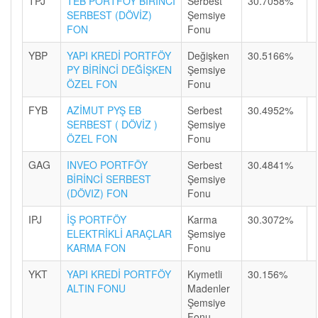
TPJ
TEB PORTFÖY BİRİNCİ
Serbest
30.7058%
SERBEST (DÖVİZ)
Şemsiye
FON
Fonu
YBP
YAPI KREDİ PORTFÖY
Değişken
30.5166%
PY BİRİNCİ DEĞİŞKEN
Şemsiye
ÖZEL FON
Fonu
FYB
AZİMUT PYŞ EB
Serbest
30.4952%
SERBEST ( DÖVİZ )
Şemsiye
ÖZEL FON
Fonu
GAG
INVEO PORTFÖY
Serbest
30.4841%
BİRİNCİ SERBEST
Şemsiye
(DÖVIZ) FON
Fonu
IPJ
İŞ PORTFÖY
Karma
30.3072%
ELEKTRİKLİ ARAÇLAR
Şemsiye
KARMA FON
Fonu
YKT
YAPI KREDİ PORTFÖY
Kıymetli
30.156%
ALTIN FONU
Madenler
Şemsiye
Fonu