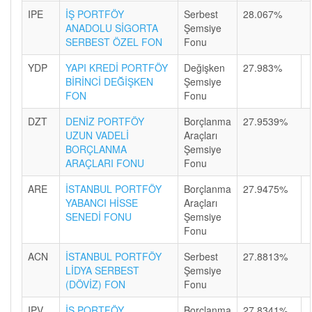
IPE
İŞ PORTFÖY
Serbest
28.067%
ANADOLU SİGORTA
Şemsiye
SERBEST ÖZEL FON
Fonu
YDP
YAPI KREDİ PORTFÖY
Değişken
27.983%
BİRİNCİ DEĞİŞKEN
Şemsiye
FON
Fonu
DZT
DENİZ PORTFÖY
Borçlanma
27.9539%
UZUN VADELİ
Araçları
BORÇLANMA
Şemsiye
ARAÇLARI FONU
Fonu
ARE
İSTANBUL PORTFÖY
Borçlanma
27.9475%
YABANCI HİSSE
Araçları
SENEDİ FONU
Şemsiye
Fonu
ACN
İSTANBUL PORTFÖY
Serbest
27.8813%
LİDYA SERBEST
Şemsiye
(DÖVİZ) FON
Fonu
IPV
İŞ PORTFÖY
Borçlanma
27.8341%