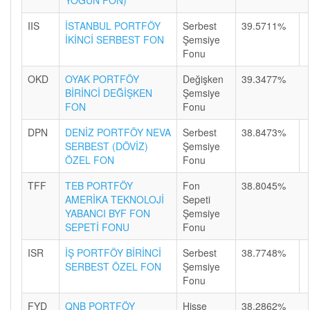
YOĞUN FON)
IIS
İSTANBUL PORTFÖY
Serbest
39.5711%
İKİNCİ SERBEST FON
Şemsiye
Fonu
OKD
OYAK PORTFÖY
Değişken
39.3477%
BİRİNCİ DEĞİŞKEN
Şemsiye
FON
Fonu
DPN
DENİZ PORTFÖY NEVA
Serbest
38.8473%
SERBEST (DÖVİZ)
Şemsiye
ÖZEL FON
Fonu
TFF
TEB PORTFÖY
Fon
38.8045%
AMERİKA TEKNOLOJİ
Sepeti
YABANCI BYF FON
Şemsiye
SEPETİ FONU
Fonu
ISR
İŞ PORTFÖY BİRİNCİ
Serbest
38.7748%
SERBEST ÖZEL FON
Şemsiye
Fonu
FYD
QNB PORTFÖY
Hisse
38.2862%