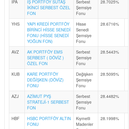
IPA
İŞ PORTFÖY SÜTAŞ
Serbest
28.7025%
İKİNCİ SERBEST ÖZEL
Şemsiye
FON
Fonu
YHS
YAPI KREDİ PORTFÖY
Hisse
28.6716%
BİRİNCİ HİSSE SENEDİ
Senedi
FONU (HİSSE SENEDİ
Şemsiye
YOĞUN FON)
Fonu
AVZ
AK PORTFÖY EMS
Serbest
28.5443%
SERBEST ( DÖVİZ )
Şemsiye
ÖZEL FON
Fonu
KUB
KARE PORTFÖY
Değişken
28.5095%
DEĞİŞKEN (DÖVİZ)
Şemsiye
FONU
Fonu
AZJ
AZİMUT PYŞ
Serbest
28.4482%
STRATEJİ-1 SERBEST
Şemsiye
FON
Fonu
HBF
HSBC PORTFÖY ALTIN
Kıymetli
28.1998%
FONU
Madenler