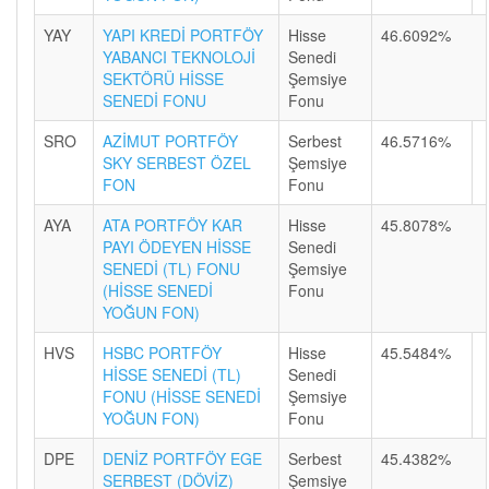
YAY
YAPI KREDİ PORTFÖY
Hisse
46.6092%
YABANCI TEKNOLOJİ
Senedi
SEKTÖRÜ HİSSE
Şemsiye
SENEDİ FONU
Fonu
SRO
AZİMUT PORTFÖY
Serbest
46.5716%
SKY SERBEST ÖZEL
Şemsiye
FON
Fonu
AYA
ATA PORTFÖY KAR
Hisse
45.8078%
PAYI ÖDEYEN HİSSE
Senedi
SENEDİ (TL) FONU
Şemsiye
(HİSSE SENEDİ
Fonu
YOĞUN FON)
HVS
HSBC PORTFÖY
Hisse
45.5484%
HİSSE SENEDİ (TL)
Senedi
FONU (HİSSE SENEDİ
Şemsiye
YOĞUN FON)
Fonu
DPE
DENİZ PORTFÖY EGE
Serbest
45.4382%
SERBEST (DÖVİZ)
Şemsiye