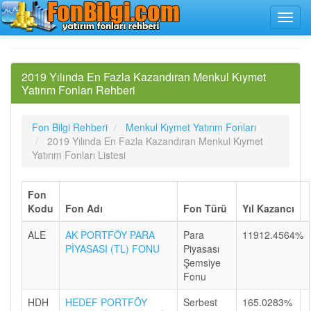
2019 Yılında En Fazla Kazandıran Menkul Kıymet
Yatırım Fonları Rehberi
Fon Bilgi Rehberi
Menkul Kıymet Yatırım Fonları
2019 Yılında En Fazla Kazandıran Menkul Kıymet
Yatırım Fonları Listesi
Fon
Kodu
Fon Adı
Fon Türü
Yıl Kazancı
ALE
AK PORTFÖY PARA
Para
11912.4564%
PİYASASI (TL) FONU
Piyasası
Şemsiye
Fonu
HDH
HEDEF PORTFÖY
Serbest
165.0283%