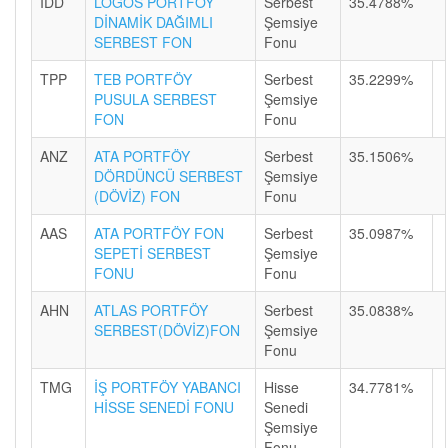
IDD
LOGOS PORTFÖY
Serbest
35.4788%
DİNAMİK DAĞIMLI
Şemsiye
SERBEST FON
Fonu
TPP
TEB PORTFÖY
Serbest
35.2299%
PUSULA SERBEST
Şemsiye
FON
Fonu
ANZ
ATA PORTFÖY
Serbest
35.1506%
DÖRDÜNCÜ SERBEST
Şemsiye
(DÖVİZ) FON
Fonu
AAS
ATA PORTFÖY FON
Serbest
35.0987%
SEPETİ SERBEST
Şemsiye
FONU
Fonu
AHN
ATLAS PORTFÖY
Serbest
35.0838%
SERBEST(DÖVİZ)FON
Şemsiye
Fonu
TMG
İŞ PORTFÖY YABANCI
Hisse
34.7781%
HİSSE SENEDİ FONU
Senedi
Şemsiye
Fonu