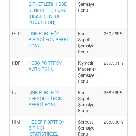
ŞİRKETLERİ HİSSE
Şemsiye
SENEDİ (TL) FONU
Fonu
(HİSSE SENEDİ
YOĞUN FON)
GO1
ONE PORTFÖY
Fon
270.569%
BİRİNCİ FON SEPETİ
Sepeti
FONU
Şemsiye
Fonu
HBF
HSBC PORTFÖY
Kıymetli
269.991%
ALTIN FONU
Madenler
Şemsiye
Fonu
OJT
QNB PORTFÖY
Fon
268.699%
TEKNOLOJİ FON
Sepeti
SEPETİ FONU
Şemsiye
Fonu
HIM
HEDEF PORTFÖY
Serbest
268.636%
BİRİNCİ
Şemsiye
İSTATİSTİKSEL
Fonu