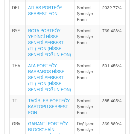
DFI
ATLAS PORTFÖY
Serbest
2032.77%
SERBEST FON
Şemsiye
Fonu
RYF
ROTA PORTFÖY
Serbest
769.428%
YEDİNCİ HİSSE
Şemsiye
SENEDİ SERBEST
Fonu
(TL) FON (HİSSE
SENEDİ YOĞUN FON)
THV
ATA PORTFÖY
Serbest
501.456%
BARBAROS HİSSE
Şemsiye
SENEDİ SERBEST
Fonu
(TL) FON (HİSSE
SENEDİ YOĞUN FON)
TTL
TACİRLER PORTFÖY
Serbest
385.405%
KARTOPU SERBEST
Şemsiye
FON
Fonu
GBV
GARANTİ PORTFÖY
Değişken
369.889%
BLOCKCHAİN
Şemsiye