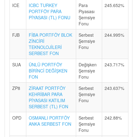
ICE
ICBC TURKEY
Para
245.652%
PORTFÖY PARA
Piyasası
PİYASASI (TL) FONU
Şemsiye
Fonu
FJB
FİBA PORTFÖY BLOK
Serbest
244.995%
ZİNCİRİ
Şemsiye
TEKNOLOJİLERİ
Fonu
SERBEST FON
SUA
ÜNLÜ PORTFÖY
Değişken
243.717%
BİRİNCİ DEĞİŞKEN
Şemsiye
FON
Fonu
ZP8
ZİRAAT PORTFÖY
Serbest
243.637%
KEHRİBAR PARA
Şemsiye
PİYASASI KATILIM
Fonu
SERBEST (TL) FON
OPD
OSMANLI PORTFÖY
Serbest
242.88%
ANKA SERBEST FON
Şemsiye
Fonu