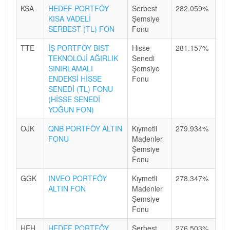
KSA
HEDEF PORTFÖY
Serbest
282.059%
KISA VADELİ
Şemsiye
SERBEST (TL) FON
Fonu
TTE
İŞ PORTFÖY BIST
Hisse
281.157%
TEKNOLOJİ AĞIRLIK
Senedi
SINIRLAMALI
Şemsiye
ENDEKSİ HİSSE
Fonu
SENEDİ (TL) FONU
(HİSSE SENEDİ
YOĞUN FON)
OJK
QNB PORTFÖY ALTIN
Kıymetli
279.934%
FONU
Madenler
Şemsiye
Fonu
GGK
INVEO PORTFÖY
Kıymetli
278.347%
ALTIN FON
Madenler
Şemsiye
Fonu
HEH
HEDEF PORTFÖY
Serbest
276.503%