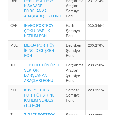
DBK
DENİZ PORTFÖY
Borçlanma
231.714%
KISA VADELİ
Araçları
BORÇLANMA
Şemsiye
ARAÇLARI (TL) FONU
Fonu
CVK
INVEO PORTFÖY
Katılım
230.346%
ÇOKLU VARLIK
Şemsiye
KATILIM FONU
Fonu
MBL
MEKSA PORTFÖY
Değişken
230.276%
İKİNCİ DEĞİŞKEN
Şemsiye
FON
Fonu
TOT
TEB PORTFÖY ÖZEL
Borçlanma
230.256%
SEKTÖR
Araçları
BORÇLANMA
Şemsiye
ARAÇLARI FONU
Fonu
KTR
KUVEYT TÜRK
Serbest
229.651%
PORTFÖY BİRİNCİ
Şemsiye
KATILIM SERBEST
Fonu
(TL) FON
ZJI
ZİRAAT PORTFÖY
Serbest
229.455%