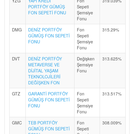
YZG
YAPI KREDİ
Fon
319.039%
PORTFÖY GÜMÜŞ
Sepeti
FON SEPETİ FONU
Şemsiye
Fonu
DMG
DENİZ PORTFÖY
Fon
315.29%
GÜMÜŞ FON SEPETİ
Sepeti
FONU
Şemsiye
Fonu
DVT
DENİZ PORTFÖY
Değişken
313.625%
METAVERSE VE
Şemsiye
DİJİTAL YAŞAM
Fonu
TEKNOLOJİLERİ
DEĞİŞKEN FON
GTZ
GARANTİ PORTFÖY
Fon
313.517%
GÜMÜŞ FON SEPETİ
Sepeti
FONU
Şemsiye
Fonu
GMC
TEB PORTFÖY
Fon
308.009%
GÜMÜŞ FON SEPETİ
Sepeti