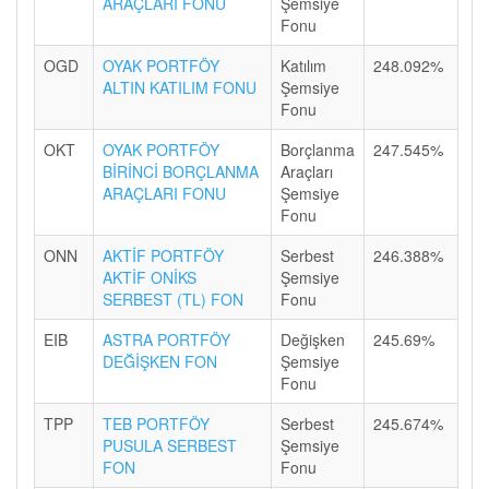
ARAÇLARI FONU
Şemsiye
Fonu
OGD
OYAK PORTFÖY
Katılım
248.092%
ALTIN KATILIM FONU
Şemsiye
Fonu
OKT
OYAK PORTFÖY
Borçlanma
247.545%
BİRİNCİ BORÇLANMA
Araçları
ARAÇLARI FONU
Şemsiye
Fonu
ONN
AKTİF PORTFÖY
Serbest
246.388%
AKTİF ONİKS
Şemsiye
SERBEST (TL) FON
Fonu
EIB
ASTRA PORTFÖY
Değişken
245.69%
DEĞİŞKEN FON
Şemsiye
Fonu
TPP
TEB PORTFÖY
Serbest
245.674%
PUSULA SERBEST
Şemsiye
FON
Fonu