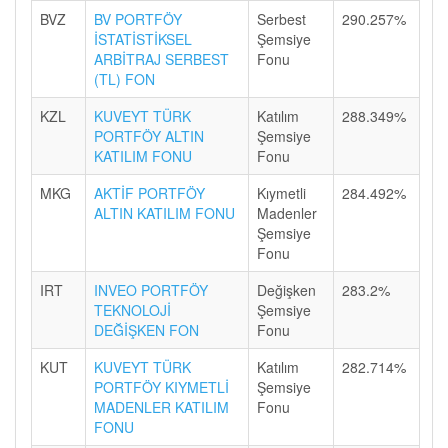
BVZ
BV PORTFÖY
Serbest
290.257%
İSTATİSTİKSEL
Şemsiye
ARBİTRAJ SERBEST
Fonu
(TL) FON
KZL
KUVEYT TÜRK
Katılım
288.349%
PORTFÖY ALTIN
Şemsiye
KATILIM FONU
Fonu
MKG
AKTİF PORTFÖY
Kıymetli
284.492%
ALTIN KATILIM FONU
Madenler
Şemsiye
Fonu
IRT
INVEO PORTFÖY
Değişken
283.2%
TEKNOLOJİ
Şemsiye
DEĞİŞKEN FON
Fonu
KUT
KUVEYT TÜRK
Katılım
282.714%
PORTFÖY KIYMETLİ
Şemsiye
MADENLER KATILIM
Fonu
FONU