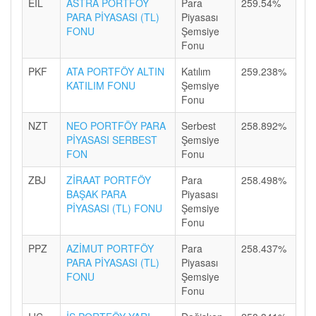
EIL
ASTRA PORTFÖY
Para
259.54%
PARA PİYASASI (TL)
Piyasası
FONU
Şemsiye
Fonu
PKF
ATA PORTFÖY ALTIN
Katılım
259.238%
KATILIM FONU
Şemsiye
Fonu
NZT
NEO PORTFÖY PARA
Serbest
258.892%
PİYASASI SERBEST
Şemsiye
FON
Fonu
ZBJ
ZİRAAT PORTFÖY
Para
258.498%
BAŞAK PARA
Piyasası
PİYASASI (TL) FONU
Şemsiye
Fonu
PPZ
AZİMUT PORTFÖY
Para
258.437%
PARA PİYASASI (TL)
Piyasası
FONU
Şemsiye
Fonu