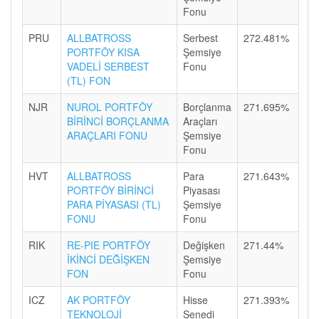
Fonu
PRU
ALLBATROSS
Serbest
272.481%
PORTFÖY KISA
Şemsiye
VADELİ SERBEST
Fonu
(TL) FON
NJR
NUROL PORTFÖY
Borçlanma
271.695%
BİRİNCİ BORÇLANMA
Araçları
ARAÇLARI FONU
Şemsiye
Fonu
HVT
ALLBATROSS
Para
271.643%
PORTFÖY BİRİNCİ
Piyasası
PARA PİYASASI (TL)
Şemsiye
FONU
Fonu
RIK
RE-PIE PORTFÖY
Değişken
271.44%
İKİNCİ DEĞİŞKEN
Şemsiye
FON
Fonu
ICZ
AK PORTFÖY
Hisse
271.393%
TEKNOLOJİ
Senedi