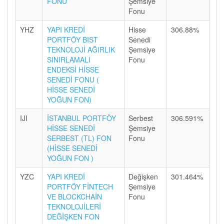
FONU
Şemsiye
Fonu
YHZ
YAPI KREDİ
Hisse
306.88%
PORTFÖY BIST
Senedi
TEKNOLOJİ AĞIRLIK
Şemsiye
SINIRLAMALI
Fonu
ENDEKSİ HİSSE
SENEDİ FONU (
HİSSE SENEDİ
YOĞUN FON)
IJI
İSTANBUL PORTFÖY
Serbest
306.591%
HİSSE SENEDİ
Şemsiye
SERBEST (TL) FON
Fonu
(HİSSE SENEDİ
YOĞUN FON )
YZC
YAPI KREDİ
Değişken
301.464%
PORTFÖY FİNTECH
Şemsiye
VE BLOCKCHAİN
Fonu
TEKNOLOJİLERİ
DEĞİŞKEN FON