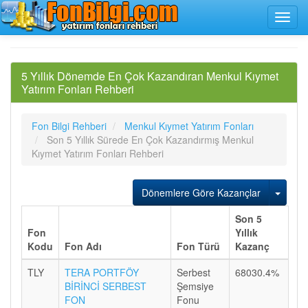
5 Yıllık Dönemde En Çok Kazandıran Menkul Kıymet
Yatırım Fonları Rehberi
Fon Bilgi Rehberi
Menkul Kıymet Yatırım Fonları
Son 5 Yıllık Sürede En Çok Kazandırmış Menkul
Kıymet Yatırım Fonları Rehberi
Dönemlere Göre Kazançlar
Son 5
Fon
Yıllık
Kodu
Fon Adı
Fon Türü
Kazanç
TLY
TERA PORTFÖY
Serbest
68030.4%
BİRİNCİ SERBEST
Şemsiye
FON
Fonu