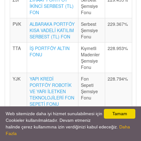
İKİNCİ SERBEST (TL)
Şemsiye
FON
Fonu
PVK
ALBARAKA PORTFÖY
Serbest
229.367%
KISA VADELİ KATILIM
Şemsiye
SERBEST (TL) FON
Fonu
TTA
İŞ PORTFÖY ALTIN
Kıymetli
228.953%
FONU
Madenler
Şemsiye
Fonu
YJK
YAPI KREDİ
Fon
228.794%
PORTFÖY ROBOTİK
Sepeti
VE YARI İLETKEN
Şemsiye
TEKNOLOJİLERİ FON
Fonu
SEPETİ FONU
Web sitemizde daha iyi hizmet sunulabilmesi için
Tamam
TCF
TEB PORTFÖY
Fon
228.768%
Cookieler kullanılmaktadır. Devam etmeniz
ÜÇÜNCÜ FON
Sepeti
halinde çerez kullanımına izin verdiğinizi kabul edeceğiz.
Daha
SEPETİ FONU
Şemsiye
Fazla
Fonu