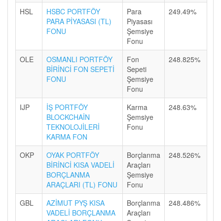
HSL
HSBC PORTFÖY
Para
249.49%
PARA PİYASASI (TL)
Piyasası
FONU
Şemsiye
Fonu
OLE
OSMANLI PORTFÖY
Fon
248.825%
BİRİNCİ FON SEPETİ
Sepeti
FONU
Şemsiye
Fonu
IJP
İŞ PORTFÖY
Karma
248.63%
BLOCKCHAİN
Şemsiye
TEKNOLOJİLERİ
Fonu
KARMA FON
OKP
OYAK PORTFÖY
Borçlanma
248.526%
BİRİNCİ KISA VADELİ
Araçları
BORÇLANMA
Şemsiye
ARAÇLARI (TL) FONU
Fonu
GBL
AZİMUT PYŞ KISA
Borçlanma
248.486%
VADELİ BORÇLANMA
Araçları