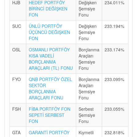
HJB
HEDEF PORTFÖY
Değişken
234.011%
BİRİNCİ DEĞİŞKEN
Şemsiye
FON
Fonu
SUC
ÜNLÜ PORTFÖY
Değişken
233.194%
ÜÇÜNCÜ DEĞIŞKEN
Şemsiye
FON
Fonu
OSL
OSMANLI PORTFÖY
Borçlanma
233.174%
KISA VADELİ
Araçları
BORÇLANMA
Şemsiye
ARAÇLARI (TL) FONU
Fonu
FYO
QNB PORTFÖY ÖZEL
Borçlanma
233.095%
SEKTÖR
Araçları
BORÇLANMA
Şemsiye
ARAÇLARI FONU
Fonu
FSH
FİBA PORTFÖY FON
Serbest
233.055%
SEPETİ SERBEST
Şemsiye
FON
Fonu
GTA
GARANTİ PORTFÖY
Kıymetli
232.818%