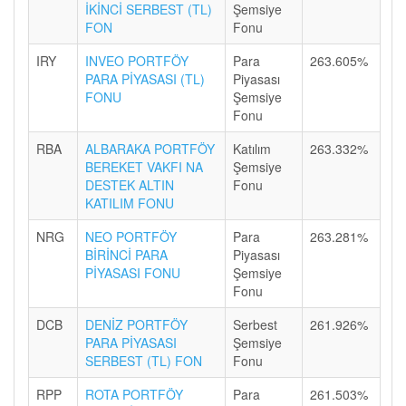
İKİNCİ SERBEST (TL)
Şemsiye
FON
Fonu
IRY
INVEO PORTFÖY
Para
263.605%
PARA PİYASASI (TL)
Piyasası
FONU
Şemsiye
Fonu
RBA
ALBARAKA PORTFÖY
Katılım
263.332%
BEREKET VAKFI NA
Şemsiye
DESTEK ALTIN
Fonu
KATILIM FONU
NRG
NEO PORTFÖY
Para
263.281%
BİRİNCİ PARA
Piyasası
PİYASASI FONU
Şemsiye
Fonu
DCB
DENİZ PORTFÖY
Serbest
261.926%
PARA PİYASASI
Şemsiye
SERBEST (TL) FON
Fonu
RPP
ROTA PORTFÖY
Para
261.503%