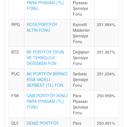
PARA PİYASASI (TL)
Piyasası
FONU
Şemsiye
Fonu
RPG
ROTA PORTFÖY
Kıymetli
251.984%
ALTIN FONU
Madenler
Şemsiye
Fonu
BTE
BV PORTFÖY OYUN
Değişken
251.367%
VE TEKNOLOJİ
Şemsiye
DEĞİŞKEN FON
Fonu
PUC
AK PORTFÖY BİRİNCİ
Serbest
251.204%
KISA VADELİ
Şemsiye
SERBEST (TL) FON
Fonu
FSK
QNB PORTFÖY İKİNCİ
Para
250.959%
PARA PİYASASI (TL)
Piyasası
FONU
Şemsiye
Fonu
DLY
DENİZ PORTFÖY
Para
250.491%