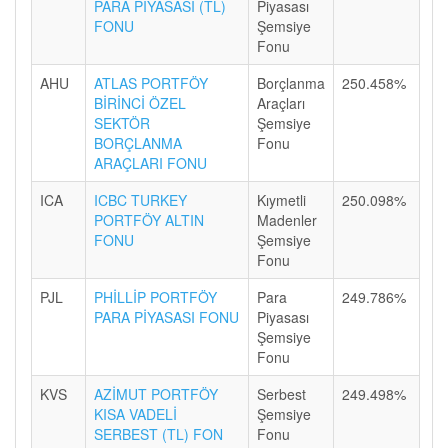
PARA PİYASASI (TL)
Piyasası
FONU
Şemsiye
Fonu
AHU
ATLAS PORTFÖY
Borçlanma
250.458%
BİRİNCİ ÖZEL
Araçları
SEKTÖR
Şemsiye
BORÇLANMA
Fonu
ARAÇLARI FONU
ICA
ICBC TURKEY
Kıymetli
250.098%
PORTFÖY ALTIN
Madenler
FONU
Şemsiye
Fonu
PJL
PHİLLİP PORTFÖY
Para
249.786%
PARA PİYASASI FONU
Piyasası
Şemsiye
Fonu
KVS
AZİMUT PORTFÖY
Serbest
249.498%
KISA VADELİ
Şemsiye
SERBEST (TL) FON
Fonu