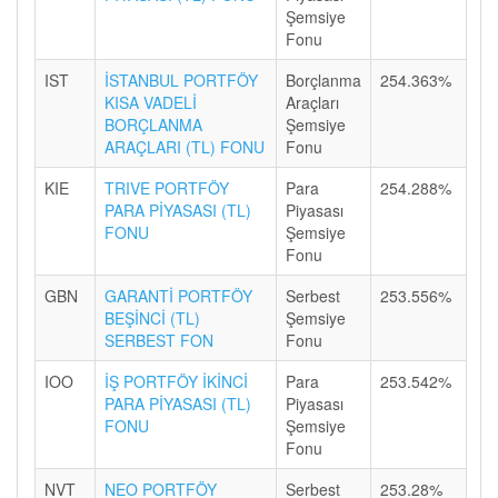
Şemsiye
Fonu
IST
İSTANBUL PORTFÖY
Borçlanma
254.363%
KISA VADELİ
Araçları
BORÇLANMA
Şemsiye
ARAÇLARI (TL) FONU
Fonu
KIE
TRIVE PORTFÖY
Para
254.288%
PARA PİYASASI (TL)
Piyasası
FONU
Şemsiye
Fonu
GBN
GARANTİ PORTFÖY
Serbest
253.556%
BEŞİNCİ (TL)
Şemsiye
SERBEST FON
Fonu
IOO
İŞ PORTFÖY İKİNCİ
Para
253.542%
PARA PİYASASI (TL)
Piyasası
FONU
Şemsiye
Fonu
NVT
NEO PORTFÖY
Serbest
253.28%