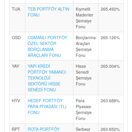
TUA
TEB PORTFÖY ALTIN
Kıymetli
265.492%
FONU
Madenler
Şemsiye
Fonu
OSD
OSMANLI PORTFÖY
Borçlanma
265.126%
ÖZEL SEKTÖR
Araçları
BORÇLANMA
Şemsiye
ARAÇLARI FONU
Fonu
YAY
YAPI KREDİ
Hisse
265.004%
PORTFÖY YABANCI
Senedi
TEKNOLOJİ
Şemsiye
SEKTÖRÜ HİSSE
Fonu
SENEDİ FONU
HYV
HEDEF PORTFÖY
Para
263.688%
PARA PİYASASI (TL)
Piyasası
FONU
Şemsiye
Fonu
RPT
ROTA PORTFÖY
Serbest
263.652%