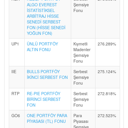
ALGO EVEREST
Şemsiye
İSTATİSTİKSEL
Fonu
ARBİTRAJ HİSSE
SENEDİ SERBEST
FON (HİSSE SENEDİ
YOĞUN FON)
UP1
ÜNLÜ PORTFÖY
Kıymetli
276.289%
ALTIN FONU
Madenler
Şemsiye
Fonu
IIE
BULLS PORTFÖY
Serbest
275.124%
İKİNCİ SERBEST FON
Şemsiye
Fonu
RTP
RE-PIE PORTFÖY
Serbest
272.818%
BİRİNCİ SERBEST
Şemsiye
FON
Fonu
GO6
ONE PORTFÖY PARA
Para
272.523%
PİYASASI (TL) FONU
Piyasası
Şemsiye