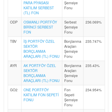
PARA PİYASASI
Şemsiye
KATILIM SERBEST
Fonu
(TL) FON
ODP
OSMANLI PORTFÖY
Serbest
236.069%
BİRİNCİ SERBEST
Şemsiye
FON
Fonu
TBV
İŞ PORTFÖY ÖZEL
Borçlanma
235.747%
SEKTÖR
Araçları
BORÇLANMA
Şemsiye
ARAÇLARI (TL) FONU
Fonu
AYR
AK PORTFÖY ÖZEL
Borçlanma
235.43%
SEKTÖR
Araçları
BORÇLANMA
Şemsiye
ARAÇLARI (TL) FONU
Fonu
GO2
ONE PORTFÖY
Fon
234.954%
KATILIM FON SEPETİ
Sepeti
FONU
Şemsiye
Fonu