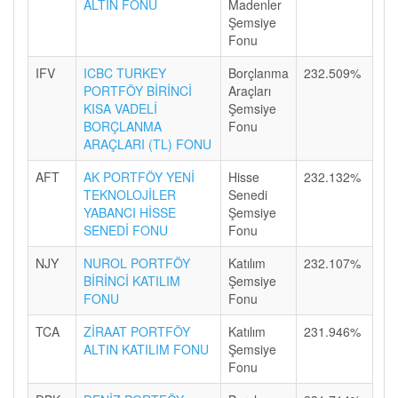
ALTIN FONU
Madenler
Şemsiye
Fonu
IFV
ICBC TURKEY
Borçlanma
232.509%
PORTFÖY BİRİNCİ
Araçları
KISA VADELİ
Şemsiye
BORÇLANMA
Fonu
ARAÇLARI (TL) FONU
AFT
AK PORTFÖY YENİ
Hisse
232.132%
TEKNOLOJİLER
Senedi
YABANCI HİSSE
Şemsiye
SENEDİ FONU
Fonu
NJY
NUROL PORTFÖY
Katılım
232.107%
BİRİNCİ KATILIM
Şemsiye
FONU
Fonu
TCA
ZİRAAT PORTFÖY
Katılım
231.946%
ALTIN KATILIM FONU
Şemsiye
Fonu