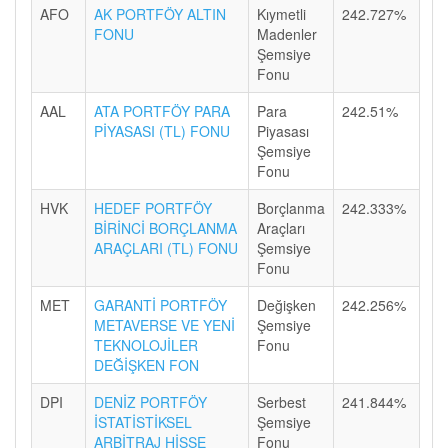
AFO
AK PORTFÖY ALTIN
Kıymetli
242.727%
FONU
Madenler
Şemsiye
Fonu
AAL
ATA PORTFÖY PARA
Para
242.51%
PİYASASI (TL) FONU
Piyasası
Şemsiye
Fonu
HVK
HEDEF PORTFÖY
Borçlanma
242.333%
BİRİNCİ BORÇLANMA
Araçları
ARAÇLARI (TL) FONU
Şemsiye
Fonu
MET
GARANTİ PORTFÖY
Değişken
242.256%
METAVERSE VE YENİ
Şemsiye
TEKNOLOJİLER
Fonu
DEĞİŞKEN FON
DPI
DENİZ PORTFÖY
Serbest
241.844%
İSTATİSTİKSEL
Şemsiye
ARBİTRAJ HİSSE
Fonu