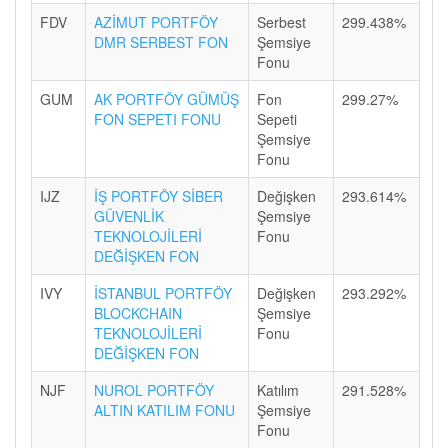
FDV
AZİMUT PORTFÖY
Serbest
299.438%
DMR SERBEST FON
Şemsiye
Fonu
GUM
AK PORTFÖY GÜMÜŞ
Fon
299.27%
FON SEPETI FONU
Sepeti
Şemsiye
Fonu
IJZ
İŞ PORTFÖY SİBER
Değişken
293.614%
GÜVENLİK
Şemsiye
TEKNOLOJİLERİ
Fonu
DEĞİŞKEN FON
IVY
İSTANBUL PORTFÖY
Değişken
293.292%
BLOCKCHAIN
Şemsiye
TEKNOLOJİLERİ
Fonu
DEĞİŞKEN FON
NJF
NUROL PORTFÖY
Katılım
291.528%
ALTIN KATILIM FONU
Şemsiye
Fonu