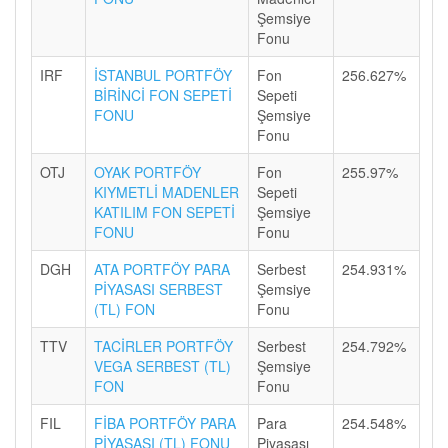
Şemsiye
Fonu
IRF
İSTANBUL PORTFÖY
Fon
256.627%
BİRİNCİ FON SEPETİ
Sepeti
FONU
Şemsiye
Fonu
OTJ
OYAK PORTFÖY
Fon
255.97%
KIYMETLİ MADENLER
Sepeti
KATILIM FON SEPETİ
Şemsiye
FONU
Fonu
DGH
ATA PORTFÖY PARA
Serbest
254.931%
PİYASASI SERBEST
Şemsiye
(TL) FON
Fonu
TTV
TACİRLER PORTFÖY
Serbest
254.792%
VEGA SERBEST (TL)
Şemsiye
FON
Fonu
FIL
FİBA PORTFÖY PARA
Para
254.548%
PİYASASI (TL) FONU
Piyasası