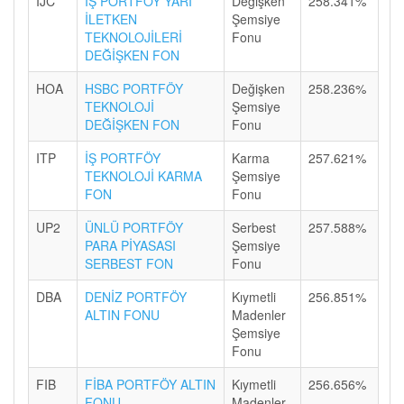
IJC
İŞ PORTFÖY YARI
Değişken
258.341%
İLETKEN
Şemsiye
TEKNOLOJİLERİ
Fonu
DEĞİŞKEN FON
HOA
HSBC PORTFÖY
Değişken
258.236%
TEKNOLOJİ
Şemsiye
DEĞİŞKEN FON
Fonu
ITP
İŞ PORTFÖY
Karma
257.621%
TEKNOLOJİ KARMA
Şemsiye
FON
Fonu
UP2
ÜNLÜ PORTFÖY
Serbest
257.588%
PARA PİYASASI
Şemsiye
SERBEST FON
Fonu
DBA
DENİZ PORTFÖY
Kıymetli
256.851%
ALTIN FONU
Madenler
Şemsiye
Fonu
FIB
FİBA PORTFÖY ALTIN
Kıymetli
256.656%
FONU
Madenler