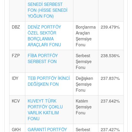
SENEDİ SERBEST
FON (HİSSE SENEDİ
YOĞUN FON)
DBZ
DENİZ PORTFÖY
Borçlanma
239.479%
ÖZEL SEKTÖR
Araçları
BORÇLANMA
Şemsiye
ARAÇLARI FONU
Fonu
FZP
FİBA PORTFÖY
Serbest
238.536%
SERBEST FON
Şemsiye
Fonu
IDY
TEB PORTFÖY İKİNCİ
Değişken
237.837%
DEĞİŞKEN FON
Şemsiye
Fonu
KCV
KUVEYT TÜRK
Katılım
237.642%
PORTFÖY ÇOKLU
Şemsiye
VARLIK KATILIM
Fonu
FONU
GKH
GARANTİ PORTFÖY
Serbest
237.427%