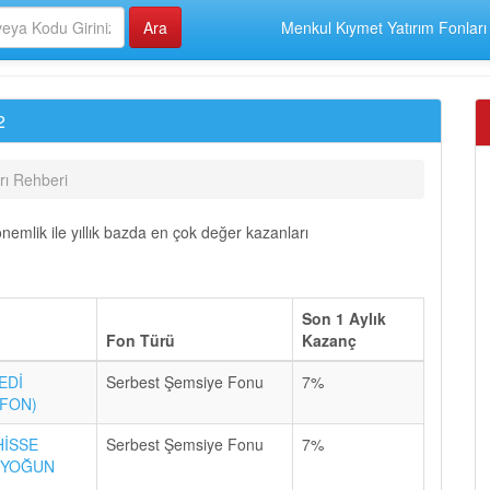
Menkul Kıymet Yatırım Fonları
2
rı Rehberi
önemlik ile yıllık bazda en çok değer kazanları
Son 1 Aylık
Fon Türü
Kazanç
EDİ
Serbest Şemsiye Fonu
7%
 FON)
HİSSE
Serbest Şemsiye Fonu
7%
İ YOĞUN