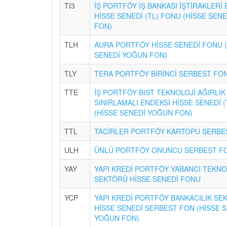
TI3
İŞ PORTFÖY İŞ BANKASI İŞTİRAKLERİ
HİSSE SENEDİ (TL) FONU (HİSSE SEN
FON)
TLH
AURA PORTFÖY HİSSE SENEDİ FONU 
SENEDİ YOĞUN FON)
TLY
TERA PORTFÖY BİRİNCİ SERBEST FO
TTE
İŞ PORTFÖY BIST TEKNOLOJİ AĞIRLIK
SINIRLAMALI ENDEKSİ HİSSE SENEDİ 
(HİSSE SENEDİ YOĞUN FON)
TTL
TACİRLER PORTFÖY KARTOPU SERBE
ULH
ÜNLÜ PORTFÖY ONUNCU SERBEST F
YAY
YAPI KREDİ PORTFÖY YABANCI TEKNO
SEKTÖRÜ HİSSE SENEDİ FONU
YCP
YAPI KREDİ PORTFÖY BANKACILIK SE
HİSSE SENEDİ SERBEST FON (HİSSE 
YOĞUN FON)