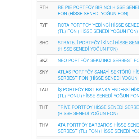
RTH
RE-PIE PORTFÖY BİRİNCİ HİSSE SENE
FON (HİSSE SENEDİ YOĞUN FON)
RYF
ROTA PORTFÖY YEDİNCİ HİSSE SENE
(TL) FON (HİSSE SENEDİ YOĞUN FON)
SHC
STRATEJİ PORTFÖY İKİNCİ HİSSE SEN
(HİSSE SENEDİ YOĞUN FON)
SKZ
NEO PORTFÖY SEKİZİNCİ SERBEST F
SNY
ATLAS PORTFÖY SANAYİ SEKTÖRÜ Hİ
SERBEST FON (HİSSE SENEDİ YOĞUN
TAU
İŞ PORTFÖY BIST BANKA ENDEKSİ HİS
(TL) FONU (HİSSE SENEDİ YOĞUN FON
THT
TRİVE PORTFÖY HİSSE SENEDİ SERB
(HİSSE SENEDİ YOĞUN FON)
THV
ATA PORTFÖY BARBAROS HİSSE SENE
SERBEST (TL) FON (HİSSE SENEDİ Y