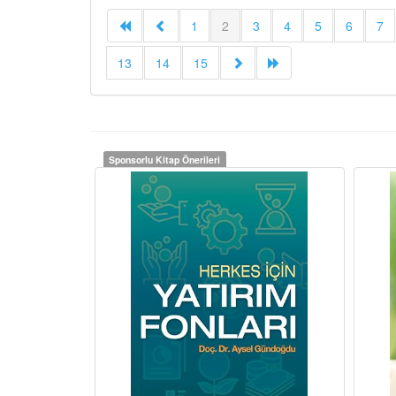
1
2
3
4
5
6
7
13
14
15
Sponsorlu Kitap Önerileri